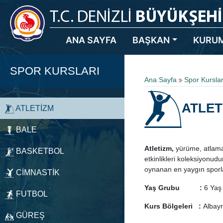
ANA SAYFA
BAŞKAN
KURU
SPOR KURSLARI
Ana Sayfa
Spor Kurslar
ATLET
ATLETİZM
BALE
Atletizm,
yürüme, atlama,
BASKETBOL
etkinlikleri koleksiyonu
oynanan en yaygın sporla
CİMNASTİK
Yaş Grubu :
6 Yaş 
FUTBOL
Kurs Bölgeleri :
Albayr
GÜREŞ