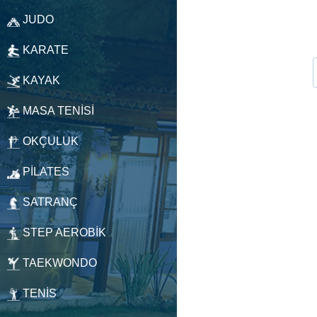
JUDO
KARATE
KAYAK
MASA TENİSİ
OKÇULUK
PİLATES
SATRANÇ
STEP AEROBİK
TAEKWONDO
TENİS