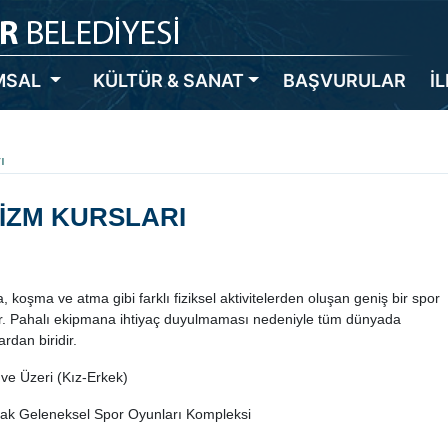
MSAL
KÜLTÜR & SANAT
BAŞVURULAR
İ
ı
İZM KURSLARI
 koşma ve atma gibi farklı fiziksel aktivitelerden oluşan geniş bir spor
dur. Pahalı ekipmana ihtiyaç duyulmaması nedeniyle tüm dünyada
rdan biridir.
ve Üzeri (Kız-Erkek)
ak Geleneksel Spor Oyunları Kompleksi