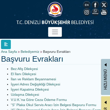
Ana Sayfa
Belediyemiz
Başvuru Evrakları
Başvuru Evrakları
Bez Afiş Dilekçesi
El İlanı Dilekçesi
İlan ve Reklam Beyannamesi
İşyeri Adres Değişikliği Dilekçesi
İşyeri Kapatma Dilekçesi
Uzlaşma Dilekçesi
V.U.K.'na Göre Ceza Ödeme Formu
“S” Plaka Okul Servis Aracı İzin Belgesi Başvuru Formu
“S” Plaka Personel Servis Aracı İzin Belgesi Başvuru Formu