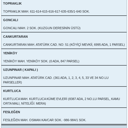
TOPRAKLIK
TOPRAKLIK MAH. 611-614-615-616-617-635-635/1-640 SOK.
GONCALI
GONCALI MAH. 2 SOK. (KUZGUN DERESİNİN ÜSTÜ)
CANKURTARAN
CANKURTARAN MAH. ATATÜRK CAD. NO: 51 (KÖYİÇİ MEVKİİ, 6995 ADA, 1 PARSEL)
YENİKÖY
YENİKÖY MAH. YENİKÖY SOK. (0 ADA, 847 PARSEL)
UZUNPINAR ( KAPALI )
UZUNPINAR MAH. ATATÜRK CAD. (361 ADA, 1, 2, 3, 4, 5, 33 VE 34 NO.LU
PARSELLER)
KURTLUCA
KURTLUCA MAH. KURTLUCA KÜME EVLERİ (8387 ADA, 2 NO.LU PARSEL, KAMU
ORTA MALI, NİTELİĞİ: MERA)
FESLEĞEN
FESLEĞEN MAH. OSMAN KAVCAR SOK. -986-984/1 SOK.