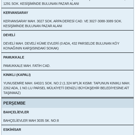
1291 SOK. KESİŞİMİNDE BULUNAN PAZAR ALANI
KERVANSARAY
KERVANSARAY MAH. 3027 SOK. ARPA DERESİ CAD. VE 3027-3088-3089 SOK.
KESİŞİMİNDE BULUNAN PAZAR ALANI
DEVELİ
DEVELİ MAH. DEVELİ KÜME EVLERİ (0 ADA, 432 PARSELDE BULUNAN KÖY
KONAĞININ KARŞISINDAKİ SOKAK)
PAMUKKALE
PAMUKKALE MAH. FATİH CAD.
KINIKLI (KAPALI)
YUNUSEMRE MAH. 6402/1 SOK. NO:2 (1.324 M²'LİK KISMI: TAPUNUN KINIKLI MAH.
2262 ADA, 1 NO.LU PARSEL MÜLKİYETİ DENİZLİ BÜYÜKŞEHİR BELEDİYESİNE AİT
TAŞINMAZ)
PERŞEMBE
BAHÇELİEVLER
BAHÇELİEVLER MAH 3035 SK. NO:8
ESKİHİSAR