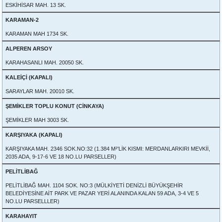
ESKİHİSAR MAH. 13 SK.
KARAMAN-2
KARAMAN MAH 1734 SK.
ALPEREN ARSOY
KARAHASANLI MAH. 20050 SK.
KALEİÇİ (KAPALI)
SARAYLAR MAH. 20010 SK.
ŞEMİKLER TOPLU KONUT (CİNKAYA)
ŞEMİKLER MAH 3003 SK.
KARŞIYAKA (KAPALI)
KARŞIYAKA MAH. 2346 SOK.NO:32 (1.384 M²'LİK KISMI: MERDANLARKIRI MEVKİİ,
2035 ADA, 9-17-6 VE 18 NO.LU PARSELLER)
PELİTLİBAĞ
PELİTLİBAĞ MAH. 1104 SOK. NO:3 (MÜLKİYETİ DENİZLİ BÜYÜKŞEHİR
BELEDİYESİNE AİT PARK VE PAZAR YERİ ALANINDA KALAN 59 ADA, 3-4 VE 5
NO.LU PARSELLLER)
KARAHAYIT