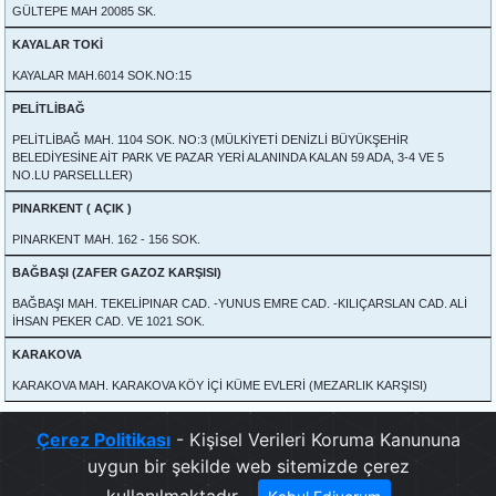
GÜLTEPE MAH 20085 SK.
KAYALAR TOKİ
KAYALAR MAH.6014 SOK.NO:15
PELİTLİBAĞ
PELİTLİBAĞ MAH. 1104 SOK. NO:3 (MÜLKİYETİ DENİZLİ BÜYÜKŞEHİR
BELEDİYESİNE AİT PARK VE PAZAR YERİ ALANINDA KALAN 59 ADA, 3-4 VE 5
NO.LU PARSELLLER)
PINARKENT ( AÇIK )
PINARKENT MAH. 162 - 156 SOK.
BAĞBAŞI (ZAFER GAZOZ KARŞISI)
BAĞBAŞI MAH. TEKELİPINAR CAD. -YUNUS EMRE CAD. -KILIÇARSLAN CAD. ALİ
İHSAN PEKER CAD. VE 1021 SOK.
KARAKOVA
KARAKOVA MAH. KARAKOVA KÖY İÇİ KÜME EVLERİ (MEZARLIK KARŞISI)
Çerez Politikası
- Kişisel Verileri Koruma Kanununa
uygun bir şekilde web sitemizde çerez