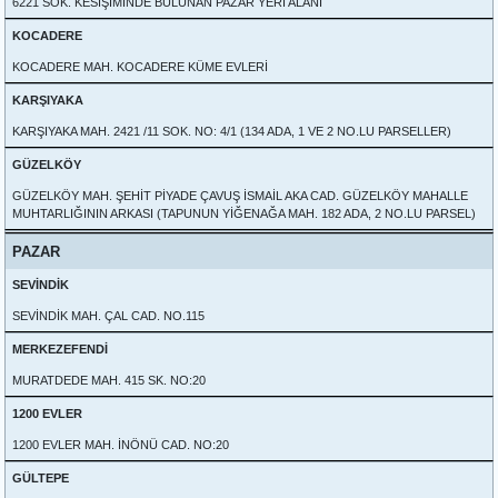
6221 SOK. KESİŞİMİNDE BULUNAN PAZAR YERİ ALANI
KOCADERE
KOCADERE MAH. KOCADERE KÜME EVLERİ
KARŞIYAKA
KARŞIYAKA MAH. 2421 /11 SOK. NO: 4/1 (134 ADA, 1 VE 2 NO.LU PARSELLER)
GÜZELKÖY
GÜZELKÖY MAH. ŞEHİT PİYADE ÇAVUŞ İSMAİL AKA CAD. GÜZELKÖY MAHALLE
MUHTARLIĞININ ARKASI (TAPUNUN YİĞENAĞA MAH. 182 ADA, 2 NO.LU PARSEL)
PAZAR
SEVİNDİK
SEVİNDİK MAH. ÇAL CAD. NO.115
MERKEZEFENDİ
MURATDEDE MAH. 415 SK. NO:20
1200 EVLER
1200 EVLER MAH. İNÖNÜ CAD. NO:20
GÜLTEPE