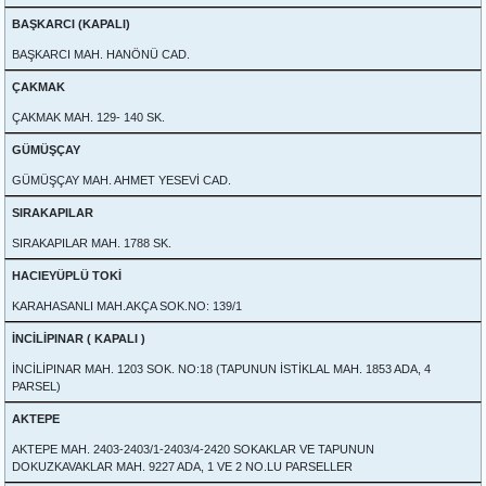
BAŞKARCI (KAPALI)
BAŞKARCI MAH. HANÖNÜ CAD.
ÇAKMAK
ÇAKMAK MAH. 129- 140 SK.
GÜMÜŞÇAY
GÜMÜŞÇAY MAH. AHMET YESEVİ CAD.
SIRAKAPILAR
SIRAKAPILAR MAH. 1788 SK.
HACIEYÜPLÜ TOKİ
KARAHASANLI MAH.AKÇA SOK.NO: 139/1
İNCİLİPINAR ( KAPALI )
İNCİLİPINAR MAH. 1203 SOK. NO:18 (TAPUNUN İSTİKLAL MAH. 1853 ADA, 4
PARSEL)
AKTEPE
AKTEPE MAH. 2403-2403/1-2403/4-2420 SOKAKLAR VE TAPUNUN
DOKUZKAVAKLAR MAH. 9227 ADA, 1 VE 2 NO.LU PARSELLER