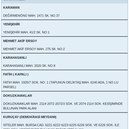
KARAMAN
DEĞİRMENÖNÜ MAH. 1471 SK. NO.37
YENİŞEHİR
YENİŞEHİR MAH. 41/2 SK. NO:1
MEHMET AKİF ERSOY
MEHMET AKİF ERSOY MAH. 275 SK. NO:2
KARAHASANLI
KARAHASANLI MAH. 2020 SK. NO.8
FATİH ( KAPALI )
FATİH MAH. 1925/7 SOK. NO: 1 (TAPUNUN DELİKTAŞ MAH. 6240 ADA, 1 NO.LU
PARSEL)
DOKUZKAVAKLAR
DOKUZKAVAKLAR MAH. 2114-2072-2072/3 SOK. VE 2074-2114 SOK. KESİŞİMİNDE
BULUNAN PARK ALANI
KURUÇAY (DEMOKRASİ MEYDANI)
SİTELER MAH. BURSA CAD. 6221-6222-6223-6225-6226 SOK. VE 6226 SOK. İLE