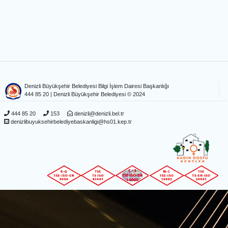
Denizli Büyükşehir Belediyesi Bilgi İşlem Dairesi Başkanlığı
444 85 20
| Denizli Büyükşehir Belediyesi © 2024
444 85 20
153
denizli@denizli.bel.tr
denizlibuyuksehirbelediyebaskanligi@hs01.kep.tr