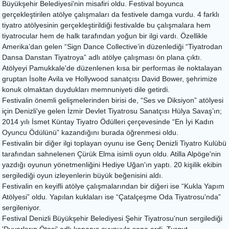
Büyükşehir Belediyesi'nin misafiri oldu. Festival boyunca
gerçekleştirilen atölye çalışmaları da festivele damga vurdu. 4 farklı
tiyatro atölyesinin gerçekleştirildiği festivalde bu çalışmalara hem
tiyatrocular hem de halk tarafından yoğun bir ilgi vardı. Özellikle
Amerika’dan gelen “Sign Dance Collective’in düzenlediği “Tiyatrodan
Dansa Danstan Tiyatroya” adlı atölye çalışması ön plana çıktı.
Atölyeyi Pamukkale'de düzenlenen kısa bir performas ile noktalayan
gruptan İsolte Avila ve Hollywood sanatçısı David Bower, şehrimize
konuk olmaktan duydukları memnuniyeti dile getirdi.
Festivalin önemli gelişmelerinden birisi de, “Ses ve Diksiyon” atölyesi
için Denizli'ye gelen İzmir Devlet Tiyatrosu Sanatçısı Hülya Savaş’ın;
2014 yılı İsmet Küntay Tiyatro Ödülleri çerçevesinde “En İyi Kadın
Oyuncu Ödülünü” kazandığını burada öğrenmesi oldu.
Festivalin bir diğer ilgi toplayan oyunu ise Genç Denizli Tiyatro Kulübü
tarafından sahnelenen Çürük Elma isimli oyun oldu. Atilla Alpöge'nin
yazdığı oyunun yönetmenliğini Hediye Uğan'ın yaptı. 20 kişilik ekibin
sergilediği oyun izleyenlerin büyük beğenisini aldı.
Festivalin en keyifli atölye çalışmalarından bir diğeri ise “Kukla Yapım
Atölyesi” oldu. Yapılan kuklaları ise “Çatalçeşme Oda Tiyatrosu'nda”
sergileniyor.
Festival Denizli Büyükşehir Belediyesi Şehir Tiyatrosu'nun sergilediği