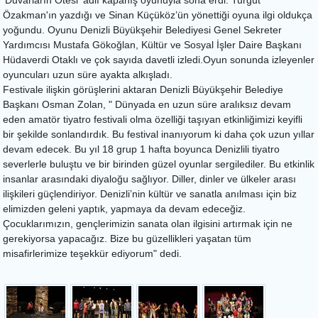
'Duvarların Ötesi' adlı kapanış oyunuyla sona erdi. Turgut
Özakman'ın yazdığı ve Sinan Küçüköz’ün yönettiği oyuna ilgi oldukça
yoğundu. Oyunu Denizli Büyükşehir Belediyesi Genel Sekreter
Yardımcısı Mustafa Gökoğlan, Kültür ve Sosyal İşler Daire Başkanı
Hüdaverdi Otaklı ve çok sayıda davetli izledi.Oyun sonunda izleyenler
oyuncuları uzun süre ayakta alkışladı.
Festivale ilişkin görüşlerini aktaran Denizli Büyükşehir Belediye
Başkanı Osman Zolan, " Dünyada en uzun süre aralıksız devam
eden amatör tiyatro festivali olma özelliği taşıyan etkinliğimizi keyifli
bir şekilde sonlandırdık. Bu festival inanıyorum ki daha çok uzun yıllar
devam edecek. Bu yıl 18 grup 1 hafta boyunca Denizlili tiyatro
severlerle buluştu ve bir birinden güzel oyunlar sergilediler. Bu etkinlik
insanlar arasındaki diyaloğu sağlıyor. Diller, dinler ve ülkeler arası
ilişkileri güçlendiriyor. Denizli’nin kültür ve sanatla anılması için biz
elimizden geleni yaptık, yapmaya da devam edeceğiz.
Çocuklarımızın, gençlerimizin sanata olan ilgisini artırmak için ne
gerekiyorsa yapacağız. Bize bu güzellikleri yaşatan tüm
misafirlerimize teşekkür ediyorum" dedi.