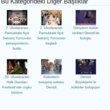
Bu Kategorideki Diğer Başlıklar
2. Uluslararası
2. Uluslararası
Dünyanın bütün
Pamukkale Açık
Pamukkale Açık
renkleri Denizli’de
Satranç Turnuvası
Satranç Turnuvası
buluştu
şampiyonlarını
başladı
buldu
20. Uluslararası
Kültürlerin
Denizli
Halk Dansları
buluşma noktası
Büyükşehir’le
Festivali’nde coşku
Denizli
kültürler buluşuyor
sürüyor