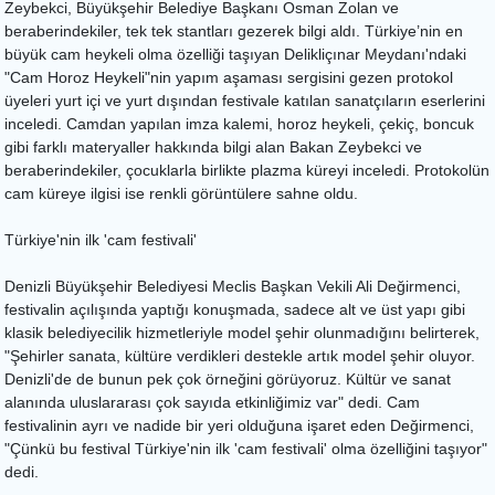
Zeybekci, Büyükşehir Belediye Başkanı Osman Zolan ve
beraberindekiler, tek tek stantları gezerek bilgi aldı. Türkiye’nin en
büyük cam heykeli olma özelliği taşıyan Delikliçınar Meydanı'ndaki
"Cam Horoz Heykeli"nin yapım aşaması sergisini gezen protokol
üyeleri yurt içi ve yurt dışından festivale katılan sanatçıların eserlerini
inceledi. Camdan yapılan imza kalemi, horoz heykeli, çekiç, boncuk
gibi farklı materyaller hakkında bilgi alan Bakan Zeybekci ve
beraberindekiler, çocuklarla birlikte plazma küreyi inceledi. Protokolün
cam küreye ilgisi ise renkli görüntülere sahne oldu.
Türkiye'nin ilk 'cam festivali'
Denizli Büyükşehir Belediyesi Meclis Başkan Vekili Ali Değirmenci,
festivalin açılışında yaptığı konuşmada, sadece alt ve üst yapı gibi
klasik belediyecilik hizmetleriyle model şehir olunmadığını belirterek,
"Şehirler sanata, kültüre verdikleri destekle artık model şehir oluyor.
Denizli'de de bunun pek çok örneğini görüyoruz. Kültür ve sanat
alanında uluslararası çok sayıda etkinliğimiz var" dedi. Cam
festivalinin ayrı ve nadide bir yeri olduğuna işaret eden Değirmenci,
"Çünkü bu festival Türkiye'nin ilk 'cam festivali' olma özelliğini taşıyor"
dedi.