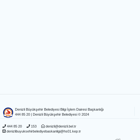
Denizli Büyükşehir Belediyesi Bilgi İşlem Dairesi Başkanlığı
444 85 20
| Denizli Büyükşehir Belediyesi © 2024
444 85 20
153
denizli@denizli.bel.tr
denizlibuyuksehirbelediyebaskanligi@hs01.kep.tr