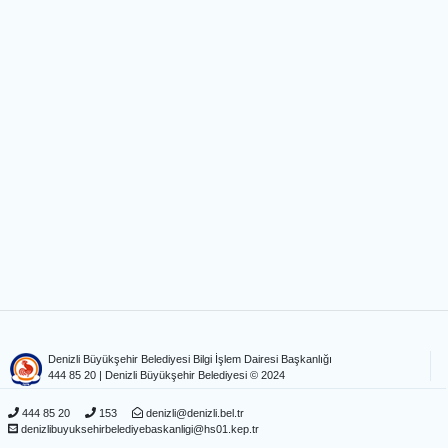
Denizli Büyükşehir Belediyesi Bilgi İşlem Dairesi Başkanlığı
444 85 20
| Denizli Büyükşehir Belediyesi © 2024
444 85 20
153
denizli@denizli.bel.tr
denizlibuyuksehirbelediyebaskanligi@hs01.kep.tr