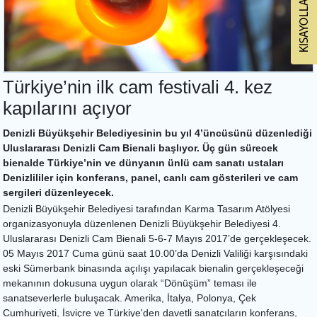
Türkiye’nin ilk cam festivali 4. kez
kapılarını açıyor
Denizli Büyükşehir Belediyesinin bu yıl 4’üncüsünü düzenlediği
Uluslararası Denizli Cam Bienali başlıyor. Üç gün sürecek
bienalde Türkiye’nin ve dünyanın ünlü cam sanatı ustaları
Denizlililer için konferans, panel, canlı cam gösterileri ve cam
sergileri düzenleyecek.
Denizli Büyükşehir Belediyesi tarafından Karma Tasarım Atölyesi
organizasyonuyla düzenlenen Denizli Büyükşehir Belediyesi 4.
Uluslararası Denizli Cam Bienali 5-6-7 Mayıs 2017’de gerçekleşecek.
05 Mayıs 2017 Cuma günü saat 10.00’da Denizli Valiliği karşısındaki
eski Sümerbank binasında açılışı yapılacak bienalin gerçekleşeceği
mekanının dokusuna uygun olarak “Dönüşüm” teması ile
sanatseverlerle buluşacak. Amerika, İtalya, Polonya, Çek
Cumhuriyeti, İsviçre ve Türkiye'den davetli sanatçıların konferans,