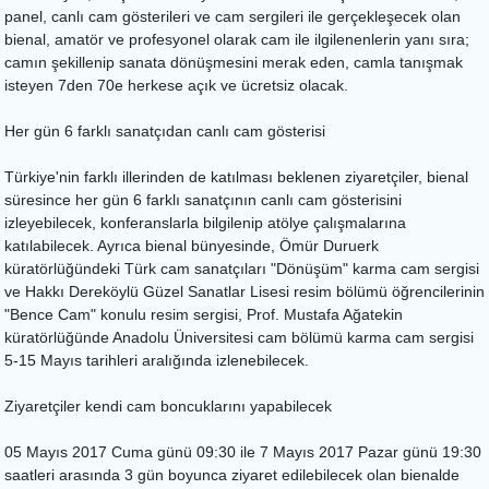
panel, canlı cam gösterileri ve cam sergileri ile gerçekleşecek olan
bienal, amatör ve profesyonel olarak cam ile ilgilenenlerin yanı sıra;
camın şekillenip sanata dönüşmesini merak eden, camla tanışmak
isteyen 7den 70e herkese açık ve ücretsiz olacak.
Her gün 6 farklı sanatçıdan canlı cam gösterisi
Türkiye'nin farklı illerinden de katılması beklenen ziyaretçiler, bienal
süresince her gün 6 farklı sanatçının canlı cam gösterisini
izleyebilecek, konferanslarla bilgilenip atölye çalışmalarına
katılabilecek. Ayrıca bienal bünyesinde, Ömür Duruerk
küratörlüğündeki Türk cam sanatçıları "Dönüşüm" karma cam sergisi
ve Hakkı Dereköylü Güzel Sanatlar Lisesi resim bölümü öğrencilerinin
"Bence Cam" konulu resim sergisi, Prof. Mustafa Ağatekin
küratörlüğünde Anadolu Üniversitesi cam bölümü karma cam sergisi
5-15 Mayıs tarihleri aralığında izlenebilecek.
Ziyaretçiler kendi cam boncuklarını yapabilecek
05 Mayıs 2017 Cuma günü 09:30 ile 7 Mayıs 2017 Pazar günü 19:30
saatleri arasında 3 gün boyunca ziyaret edilebilecek olan bienalde