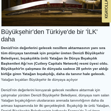
Büyükşehir'den Türkiye'de bir 'İLK'
daha
Denizli'nin değerlerini gelecek nesillere aktarmasının yanı sıra
tüm dünyaya tanıtmak için projeler üreten Denizli Büyükşehir
Belediyesi, bıçakçılıkla ünlü Yatağan ile Dünya Bıçakçılık
Başkentleri Ağı’nın (Cutlery Capitals Network) resmi üyesi oldu.
Büyükşehir'in çalışması ile dünyada sadece 28 şehrin yer aldığı
birliğe giren Yatağan bıçakçılığı, daha da tanınır hale gelecek.
Yatağan bıçakları Büyükşehir ile dünyaya açılıyor
Denizli'nin değerlerini koruyarak gelecek nesillere aktarmak için
çalışmalar yürüten Denizli Büyükşehir Belediyesi, dünyaya nam salan
Yatağan bıçakçılığının uluslararası arenada tanınırlığının daha da
artması kapsamında bir ilki gerçekleştirdi. Bıçakçılığı ile ünlü Yatağan,
Denizli Büyükşehir Belediyesinin katkısıyla Fransa’da 2 yıl önce