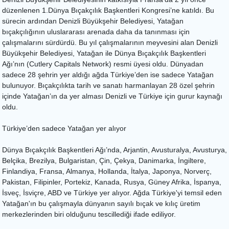
düzenlenen 1.Dünya Bıçakçılık Başkentleri Kongresi’ne katıldı. Bu
sürecin ardından Denizli Büyükşehir Belediyesi, Yatağan
bıçakçılığının uluslararası arenada daha da tanınması için
çalışmalarını sürdürdü. Bu yıl çalışmalarının meyvesini alan Denizli
Büyükşehir Belediyesi, Yatağan ile Dünya Bıçakçılık Başkentleri
Ağı’nın (Cutlery Capitals Network) resmi üyesi oldu. Dünyadan
sadece 28 şehrin yer aldığı ağda Türkiye’den ise sadece Yatağan
bulunuyor. Bıçakçılıkta tarih ve sanatı harmanlayan 28 özel şehrin
içinde Yatağan’ın da yer alması Denizli ve Türkiye için gurur kaynağı
oldu.
Türkiye’den sadece Yatağan yer alıyor
Dünya Bıçakçılık Başkentleri Ağı’nda, Arjantin, Avusturalya, Avusturya,
Belçika, Brezilya, Bulgaristan, Çin, Çekya, Danimarka, İngiltere,
Finlandiya, Fransa, Almanya, Hollanda, İtalya, Japonya, Norverç,
Pakistan, Filipinler, Portekiz, Kanada, Rusya, Güney Afrika, İspanya,
İsveç, İsviçre, ABD ve Türkiye yer alıyor. Ağda Türkiye'yi temsil eden
Yatağan'ın bu çalışmayla dünyanın sayılı bıçak ve kılıç üretim
merkezlerinden biri olduğunu tescillediği ifade ediliyor.