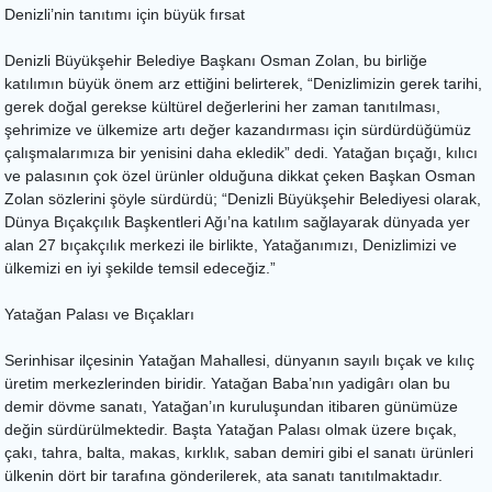
Denizli’nin tanıtımı için büyük fırsat
Denizli Büyükşehir Belediye Başkanı Osman Zolan, bu birliğe
katılımın büyük önem arz ettiğini belirterek, “Denizlimizin gerek tarihi,
gerek doğal gerekse kültürel değerlerini her zaman tanıtılması,
şehrimize ve ülkemize artı değer kazandırması için sürdürdüğümüz
çalışmalarımıza bir yenisini daha ekledik” dedi. Yatağan bıçağı, kılıcı
ve palasının çok özel ürünler olduğuna dikkat çeken Başkan Osman
Zolan sözlerini şöyle sürdürdü; “Denizli Büyükşehir Belediyesi olarak,
Dünya Bıçakçılık Başkentleri Ağı’na katılım sağlayarak dünyada yer
alan 27 bıçakçılık merkezi ile birlikte, Yatağanımızı, Denizlimizi ve
ülkemizi en iyi şekilde temsil edeceğiz.”
Yatağan Palası ve Bıçakları
Serinhisar ilçesinin Yatağan Mahallesi, dünyanın sayılı bıçak ve kılıç
üretim merkezlerinden biridir. Yatağan Baba’nın yadigârı olan bu
demir dövme sanatı, Yatağan’ın kuruluşundan itibaren günümüze
değin sürdürülmektedir. Başta Yatağan Palası olmak üzere bıçak,
çakı, tahra, balta, makas, kırklık, saban demiri gibi el sanatı ürünleri
ülkenin dört bir tarafına gönderilerek, ata sanatı tanıtılmaktadır.