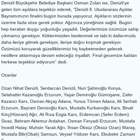
Denizli Büyükşehir Belediye Başkanı Osman Zolan ise, Denizli'ye
gelen tüm aşıklara teşekkür ederek, “Denizli 8. Uluslararası Aşıklar
Bayramımızın finalini bugün burada yapıyoruz. Aşıkların sözlerinin
üzerine fazla söze gerek yoktur. Ağzınıza yüreğinize sağlık. Bugün
hep beraber duygu yoğunluğu yaşadık. Değerlerimize özümüze sahip
çıkmamız gerekiyor. Köklerimizden beslenmek ve tabi ki dallarımızla
daha ileriye gitmek gerekiyor, ileriye doğru koşmak gerekiyor.
Özümüzü koruyarak güzelliklerimizi hiç kaybetmeden gelecek
nesillere aktarmaya devam edeceğiz inşallah. Final gecemize katılan
herkese teşekkür ediyorum” dedi.
Ozanlar
Ozan Nihat Denizli, Serdarcan Denizli, Nuri Şahinoğlu Konya,
Selahattin Kazanoğlu Erzurum, Yaşar Demiroğlu Gümüşane, Zafer
Kazancı Kars, Osman Akçay Adana, Yunus Tömen Adana, Ali Serhati
Erzurum, Bayram Denizoğlu Kars, Mustafa Kurbanoğlu Kars, Binali
Kılıç(Hüsrani) Ağrı, Ali Rıza Ezgia Kars, Erdemcan (Sefer Erdem)
Sivas, Behram Aktemur Ardahan, Osman Feryadi Erzurum, Mustafa
İncedil Hatay, Muhsin Yaralı Ağrı, İhsan Öksüz (Öksüz Ozan) Maraş,
Mustafa Bilir(Obalı) Samsun, Veysel Yıldızer Kars, Ebubekir Zamani