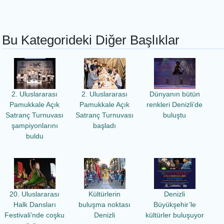
Bu Kategorideki Diğer Başlıklar
2. Uluslararası
2. Uluslararası
Dünyanın bütün
Pamukkale Açık
Pamukkale Açık
renkleri Denizli’de
Satranç Turnuvası
Satranç Turnuvası
buluştu
şampiyonlarını
başladı
buldu
20. Uluslararası
Kültürlerin
Denizli
Halk Dansları
buluşma noktası
Büyükşehir’le
Festivali’nde coşku
Denizli
kültürler buluşuyor