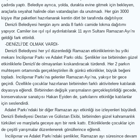
çadırda yaptı. Belediye ayrıca, yolda, durakta evine gitmek için bekleyen,
araçlarla seyahat halinde olan vatandaşları da unutmadı. Her gün 3000
kişiye iftar paketleri hazırlanarak kentin dört bir tarafında dağıtılıyor.
Denizli Belediyesi hergün aynı anda 8 farklı camide lokma dağıtımı
yapıyor. Camiler ise ışıl ışıl aydınlatılarak 11 ayın Sultanı Ramazan Ayı’nı
geldiği fark ettirildi.
-DENİZLİ’DE OLMAK VARDI-
Denizli Belediyesi her yıl düzenlediği Ramazan etkinliklerinin bu yılki
mekanı İncilipınar Parkı ve Adalet Parkı oldu. Şenlikler ise birbirinden güzel
etkinliklerle Denizli’de olmayanları kıskandıracak türdendi. Her 2 parkın
muhteşem ortamında gerçekleştirilen ilk günkü etkinlikler, büyük beğeni
topladı. İncilipınar Parkı’na gelenler Ramazan Ayı’na, yakışır bir gece
geçirdi. Özellikle çocuklar hazırlanan birbirinden farklı aktivitelere katılarak
doyasıya eğlendi. Birbirinden değişik yarışmaların gerçekleştirildiği gecede,
konservatuvar sanatçısı Hakan Eyiden de, şarkılarını etkinliğe katılanlar
için seslendirdi.
Adalet Parkı’ndaki bir diğer Ramazan ayı etkinliği ise izleyenleri büyüledi.
Denizli Belediyesi Destan ve Gülistan Ekibi, birbirinden güzel kahramanlık
türküleri ve marşlarla geceye ayrı bir renk kattı. Etkinliklerde çocuklar için
de çeşitli yarışmalar düzenlenerek gönüllerince eğlendi.
İncilipınar ve Adalet Parkı’ndaki şenlikler, Ramazan ayı süresince devam