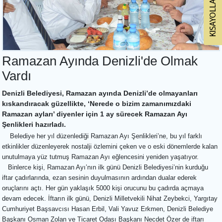
Ramazan Ayında Denizli'de Olmak
Vardı
Denizli Belediyesi, Ramazan ayında Denizli’de olmayanları
kıskandıracak güzellikte, ‘Nerede o bizim zamanımızdaki
Ramazan ayları’ diyenler için 1 ay sürecek Ramazan Ayı
Şenlikleri hazırladı.
Belediye her yıl düzenlediği Ramazan Ayı Şenlikleri’ne, bu yıl farklı
etkinlikler düzenleyerek nostalji özlemini çeken ve o eski dönemlerde kalan
unutulmaya yüz tutmuş Ramazan Ayı eğlencesini yeniden yaşatıyor.
Binlerce kişi, Ramazan Ayı’nın ilk günü Denizli Belediyesi’nin kurduğu
iftar çadırlarında, ezan sesinin duyulmasının ardından dualar ederek
oruçlarını açtı. Her gün yaklaşık 5000 kişi orucunu bu çadırda açmaya
devam edecek. İftarın ilk günü, Denizli Milletvekili Nihat Zeybekci, Yargıtay
Cumhuriyet Başsavcısı Hasan Erbil, Vali Yavuz Erkmen, Denizli Belediye
Başkanı Osman Zolan ve Ticaret Odası Başkanı Necdet Özer de iftarı