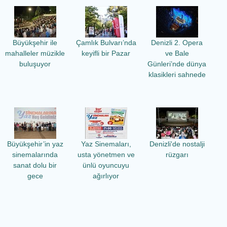
Büyükşehir ile
Çamlık Bulvarı’nda
Denizli 2. Opera
mahalleler müzikle
keyifli bir Pazar
ve Bale
buluşuyor
Günleri’nde dünya
klasikleri sahnede
Büyükşehir’in yaz
Yaz Sinemaları,
Denizli'de nostalji
sinemalarında
usta yönetmen ve
rüzgarı
sanat dolu bir
ünlü oyuncuyu
gece
ağırlıyor