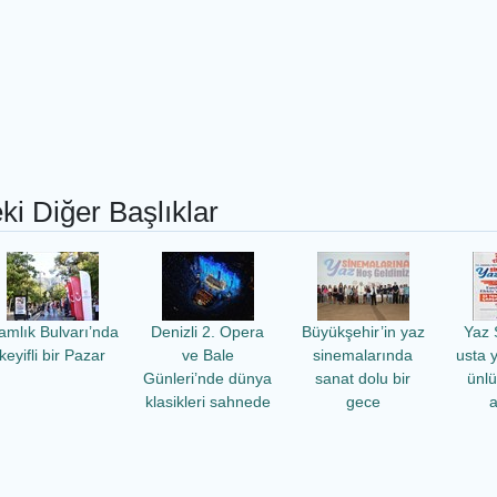
ki Diğer Başlıklar
amlık Bulvarı’nda
Denizli 2. Opera
Büyükşehir’in yaz
Yaz 
keyifli bir Pazar
ve Bale
sinemalarında
usta 
Günleri’nde dünya
sanat dolu bir
ünl
klasikleri sahnede
gece
a