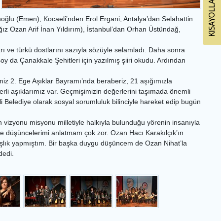
oğlu (Emen), Kocaeli’nden Erol Ergani, Antalya’dan Selahattin
ız Ozan Arif İnan Yıldırım), İstanbul’dan Orhan Üstündağ,
rı ve türkü dostlarını sazıyla sözüyle selamladı. Daha sonra
oy da Çanakkale Şehitleri için yazılmış şiiri okudu. Ardından
imiz 2. Ege Aşıklar Bayramı’nda beraberiz, 21 aşığımızla
li aşıklarımız var. Geçmişimizin değerlerini taşımada önemli
 Belediye olarak sosyal sorumluluk bilinciyle hareket edip bugün
vizyonu misyonu milletiyle halkıyla bulunduğu yörenin insanıyla
ve düşüncelerimi anlatmam çok zor. Ozan Hacı Karakılçık’ın
adaşlık yapmıştım. Bir başka duygu düşüncem de Ozan Nihat’la
dedi.