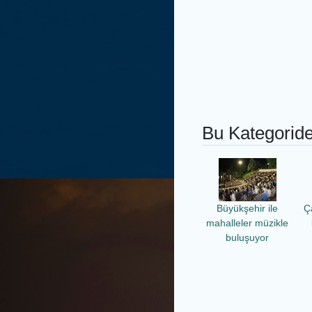
Bu Kategoride
Büyükşehir ile
Ç
mahalleler müzikle
buluşuyor