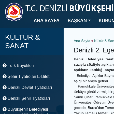
ANA SAYFA
BAŞKAN
KURU
KÜLTÜR &
Ana Sayfa
Kültür & Sa
SANAT
Denizli 2. Eg
Denizli Belediyesi tara
sazıyla sözüyle aşıklar
Türk Büyükleri
aşıkların katıldığı ba
Belediye, Aşıklar Bayram
Şehir Tiyatroları E-Bilet
aşığı bir araya getirdi.
Pamukkale Üniversitesi 
Denizli Devlet Tiyatroları
türküye gönül vermiş birç
Şamil Çınar, Pamukkale Ün
Denizli Şehir Tiyatroları
Üniversitesi Öğretim Üye
gecede, Bursa’dan Temel
Büyükşehir Belediyesi
Yakup Temeli (Temel), Y