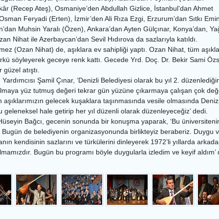
kâr (Recep Ateş), Osmaniye’den Abdullah Gizlice, İstanbul’dan Ahmet
sman Feryadi (Erten), İzmir’den Ali Rıza Ezgi, Erzurum’dan Sıtkı Emin
’dan Muhsin Yaralı (Özen), Ankara’dan Ayten Gülçınar, Konya’dan, Yağ
zan Nihat ile Azerbaycan’dan Sevil Hıdırova da sazlarıyla katıldı.
ez (Ozan Nihat) de, aşıklara ev sahipliği yaptı. Ozan Nihat, tüm aşıkla
 türkü söyleyerek geceye renk kattı. Gecede Yrd. Doç. Dr. Bekir Sami Özs
 güzel atıştı.
Yardımcısı Şamil Çınar, ‘Denizli Belediyesi olarak bu yıl 2. düzenlediğ
lmaya yüz tutmuş değeri tekrar gün yüzüne çıkarmaya çalışan çok değer
 aşıklarımızın gelecek kuşaklara taşınmasında vesile olmasında Denizli
u geleneksel hale getirip her yıl düzenli olarak düzenleyeceğiz’ dedi.
seyin Bağcı, gecenin sonunda bir konuşma yaparak, ‘Bu üniversitenin 
 Bugün de belediyenin organizasyonunda birlikteyiz beraberiz. Duygu 
nın kendisinin sazlarını ve türkülerini dinleyerek 1972’li yıllarda ark
olmamızdır. Bugün bu programı böyle duygularla izledim ve keyif aldım’ 