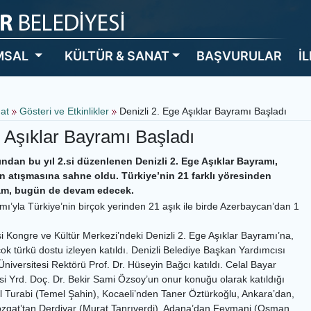
MSAL
KÜLTÜR & SANAT
BAŞVURULAR
İ
nat
Gösteri ve Etkinlikler
Denizli 2. Ege Aşıklar Bayramı Başladı
e Aşıklar Bayramı Başladı
fından bu yıl 2.si düzenlenen Denizli 2. Ege Aşıklar Bayramı,
ın atışmasına sahne oldu. Türkiye’nin 21 farklı yöresinden
yram, bugün de devam edecek.
ı’yla Türkiye’nin birçok yerinden 21 aşık ile birde Azerbaycan’dan 1
Kongre ve Kültür Merkezi’ndeki Denizli 2. Ege Aşıklar Bayramı’na,
ok türkü dostu izleyen katıldı. Denizli Belediye Başkan Yardımcısı
iversitesi Rektörü Prof. Dr. Hüseyin Bağcı katıldı. Celal Bayar
si Yrd. Doç. Dr. Bekir Sami Özsoy’un onur konuğu olarak katıldığı
 Turabi (Temel Şahin), Kocaeli’nden Taner Öztürkoğlu, Ankara’dan,
ozgat’tan Derdiyar (Murat Tanrıverdi), Adana’dan Feymani (Osman