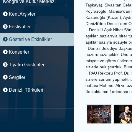
Kongre ve Kültür Merkezi
Taşkaya), Sivas’tan Cefa
Poyrazoğlu, Manisa’dan O
Kent Arşivleri
Kazanoğlu (Kazan), Aydın
Denizli’den Denizli’den O
Festivaller
Denizlili Aşık Nihat Sönm
aşıklar, sazlarıyla birer
Gösteri ve Etkinlikler
aşıklar sazıyla sözüyle bir
Denizli Belediye Başkan 
Konserler
huzurunuza çıktık. Unutu
misyon ve görev üstlenen
Tiyatro Gösterileri
sizlerle buluşturduk. Bun
PAÜ Rektörü Prof. Dr. Hü
Sergiler
sizlere sunum yapmaktır.
babası Mehmet Ali ve oza
Denizli Türküleri
ilkokulda sınıf arkadaşı 