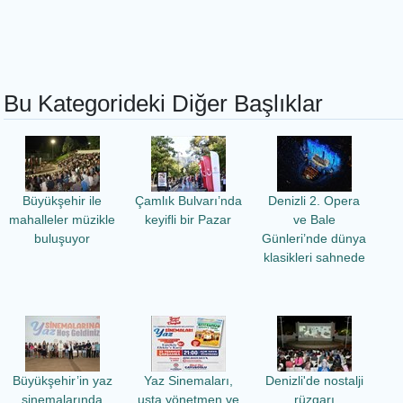
Bu Kategorideki Diğer Başlıklar
Büyükşehir ile
Çamlık Bulvarı’nda
Denizli 2. Opera
mahalleler müzikle
keyifli bir Pazar
ve Bale
buluşuyor
Günleri’nde dünya
klasikleri sahnede
Büyükşehir’in yaz
Yaz Sinemaları,
Denizli'de nostalji
sinemalarında
usta yönetmen ve
rüzgarı