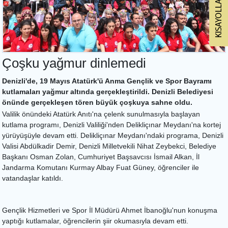
Çoşku yağmur dinlemedi
Denizli'de, 19 Mayıs Atatürk'ü Anma Gençlik ve Spor Bayramı
kutlamaları yağmur altında gerçekleştirildi. Denizli Belediyesi
önünde gerçekleşen tören büyük çoşkuya sahne oldu.
Valilik önündeki Atatürk Anıtı'na çelenk sunulmasıyla başlayan
kutlama programı, Denizli Valiliği'nden Delikliçınar Meydanı'na kortej
yürüyüşüyle devam etti. Delikliçınar Meydanı'ndaki programa, Denizli
Valisi Abdülkadir Demir, Denizli Milletvekili Nihat Zeybekci, Belediye
Başkanı Osman Zolan, Cumhuriyet Başsavcısı İsmail Alkan, İl
Jandarma Komutanı Kurmay Albay Fuat Güney, öğrenciler ile
vatandaşlar katıldı.
Gençlik Hizmetleri ve Spor İl Müdürü Ahmet İbanoğlu'nun konuşma
yaptığı kutlamalar, öğrencilerin şiir okumasıyla devam etti.