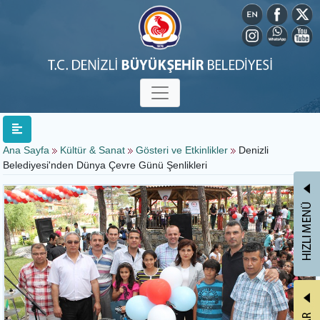
Ana Sayfa
Kültür & Sanat
Gösteri ve Etkinlikler
Denizli
Belediyesi'nden Dünya Çevre Günü Şenlikleri