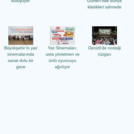
buluşuyor
Günleri’nde dünya
klasikleri sahnede
Büyükşehir’in yaz
Yaz Sinemaları,
Denizli'de nostalji
sinemalarında
usta yönetmen ve
rüzgarı
sanat dolu bir
ünlü oyuncuyu
gece
ağırlıyor