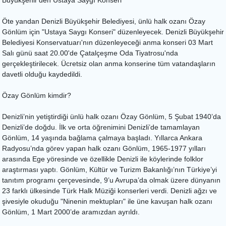
Büyükşehir'den Ustaya Saygı Konseri
Öte yandan Denizli Büyükşehir Belediyesi, ünlü halk ozanı Özay
Gönlüm için "Ustaya Saygı Konseri" düzenleyecek. Denizli Büyükşehir
Belediyesi Konservatuarı'nın düzenleyeceği anma konseri 03 Mart
Salı günü saat 20.00'de Çatalçeşme Oda Tiyatrosu'nda
gerçekleştirilecek. Ücretsiz olan anma konserine tüm vatandaşların
davetli olduğu kaydedildi.
Özay Gönlüm kimdir?
Denizli’nin yetiştirdiği ünlü halk ozanı Özay Gönlüm, 5 Şubat 1940’da
Denizli’de doğdu. İlk ve orta öğrenimini Denizli’de tamamlayan
Gönlüm, 14 yaşında bağlama çalmaya başladı. Yıllarca Ankara
Radyosu’nda görev yapan halk ozanı Gönlüm, 1965-1977 yılları
arasında Ege yöresinde ve özellikle Denizli ile köylerinde folklor
araştırması yaptı. Gönlüm, Kültür ve Turizm Bakanlığı’nın Türkiye’yi
tanıtım programı çerçevesinde, 9’u Avrupa’da olmak üzere dünyanın
23 farklı ülkesinde Türk Halk Müziği konserleri verdi. Denizli ağzı ve
şivesiyle okuduğu "Ninenin mektupları" ile üne kavuşan halk ozanı
Gönlüm, 1 Mart 2000’de aramızdan ayrıldı.