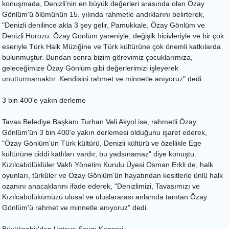
konuşmada, Denizli'nin en büyük değerleri arasında olan Özay
Gönlüm'ü ölümünün 15. yılında rahmetle andıklarını belirterek,
"Denizli denilince akla 3 şey gelir, Pamukkale, Özay Gönlüm ve
Denizli Horozu. Özay Gönlüm yareniyle, değişik hicivleriyle ve bir çok
eseriyle Türk Halk Müziğine ve Türk kültürüne çok önemli katkılarda
bulunmuştur. Bundan sonra bizim görevimiz çocuklarımıza,
geleceğimize Özay Gönlüm gibi değerlerimizi işleyerek
unutturmamaktır. Kendisini rahmet ve minnetle anıyoruz" dedi.
3 bin 400'e yakın derleme
Tavas Belediye Başkanı Turhan Veli Akyol ise, rahmetli Özay
Gönlüm'ün 3 bin 400'e yakın derlemesi olduğunu işaret ederek,
"Özay Gönlüm'ün Türk kültürü, Denizli kültürü ve özellikle Ege
kültürüne ciddi katlıları vardır, bu yadsınamaz" diye konuştu.
Kızılcabölüklüler Vakfı Yönetim Kurulu Üyesi Osman Erkli de, halk
oyunları, türküler ve Özay Gönlüm'ün hayatından kesitlerle ünlü halk
ozanını anacaklarını ifade ederek, "Denizlimizi, Tavasımızı ve
Kızılcabölükümüzü ulusal ve uluslararası anlamda tanıtan Özay
Gönlüm'ü rahmet ve minnetle anıyoruz" dedi.