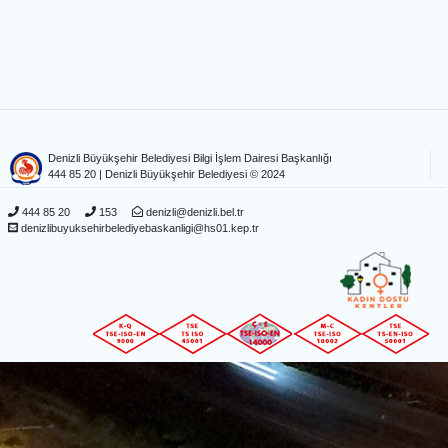
Denizli Büyükşehir Belediyesi Bilgi İşlem Dairesi Başkanlığı
444 85 20
| Denizli Büyükşehir Belediyesi © 2024
444 85 20
153
denizli@denizli.bel.tr
denizlibuyuksehirbelediyebaskanligi@hs01.kep.tr