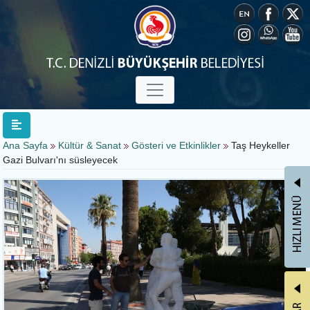
Ana Sayfa
Kültür & Sanat
Gösteri ve Etkinlikler
Taş Heykeller
Gazi Bulvarı'nı süsleyecek