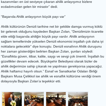
kazanımları en üst seviyeye çıkaran ahilik anlayışımız bizlere
ecdadımızdan gelen bir mirastır” dedi.
“Başarıda Ahilik anlayışının büyük payı var”
Ahilik kültürünün Denizli tarihine net bir şekilde damga vurmuş köklü
bir gelenek olduğunu kaydeden Başkan Zolan, “Denizlimizin ticarette
elde ettiği başarıda ahiliğin büyük payı vardır. Ahilik anlayışının
sağlam temellerinde yükselen Denizli ekonomisi inşallah çok daha iyi
noktalara gelecektir” diye konuştu. Denizli esnafının Ahilik duruşunu
her zaman gösterdiğini belirten Başkan Zolan, şunları söyledi:
“Esnaflıkta güven, itibar, kalite, saygı ve sevgi çok önemli. İnşallah bu
güzellikler devam edecek. Büyükşehir Belediyesi olarak bizler de
ahilik değerimize sahip çıkarak ne yapılması gerekiyorsa yapacağız.
Ahilik haftamız hayırlı olsun.” Esnaf ve Sanatkarlar Odaları Birliği
Başkanı Musa Çelikkol ise ahilik ve esnaflık kültürüne verdiği önem
dolayısıyla Başkan Zolan’a teşekkür etti.