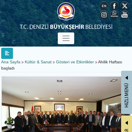
Ana Sayfa
Kültür & Sanat
Gösteri ve Etkinlikler
Ahilik Haftası
başladı