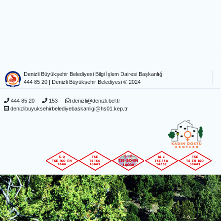
Denizli Büyükşehir Belediyesi Bilgi İşlem Dairesi Başkanlığı
444 85 20
| Denizli Büyükşehir Belediyesi © 2024
444 85 20
153
denizli@denizli.bel.tr
denizlibuyuksehirbelediyebaskanligi@hs01.kep.tr