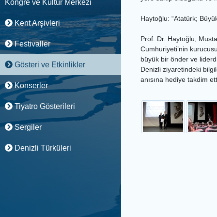
Kongre ve Kültür Merkezi
Haytoğlu: “Atatürk; Büyü
Kent Arşivleri
Prof. Dr. Haytoğlu, Must
Festivaller
Cumhuriyeti’nin kurucusu
büyük bir önder ve liderd
Gösteri ve Etkinlikler
Denizli ziyaretindeki bil
anısına hediye takdim ett
Konserler
Tiyatro Gösterileri
Sergiler
Denizli Türküleri