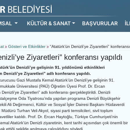
MSAL
KÜLTÜR & SANAT
BAŞVURULAR
İ
nat
Gösteri ve Etkinlikler
“Atatürk’ün Denizli’ye Ziyaretleri” konferansı
nizli’ye Ziyaretleri” konferansı yapıldı
ürk’ün Denizli’ye gelişinin 91. yıldönümü etkinlikleri
Denizli’ye Ziyaretleri” adlı konferans yapıldı.
kurucusu Gazi Mustafa Kemal Atatürk’ün Denizli’ye gelişinin 91.
mukkale Üniversitesi (PAÜ) Öğretim Üyesi Prof. Dr. Ercan
Denizli’ye Ziyaretleri” adlı konferansı gerçekleştirildi. Denizli
atalçeşme Oda Tiyatrosu’nda yapılan programa Denizli Büyükşehir
ili Ali Değirmenci, Kültür ve Sosyal İşler Dairesi Başkanı Hüdaverdi
l Müdürü Turhan Veli Akyol, siyasi parti temsilcileri, sivil toplum
avetliler katıldı. Prof. Dr. Ercan Haytoğlu, Türkiye Cumhuriyeti’nin
al Atatürk’ün Denizli ziyaretinin, kent tarihi açısından çok önemli bir
k ettiği şekilde anılmaya çalışıldığını söyledi.