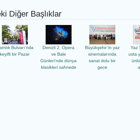
ki Diğer Başlıklar
amlık Bulvarı’nda
Denizli 2. Opera
Büyükşehir’in yaz
Yaz 
keyifli bir Pazar
ve Bale
sinemalarında
usta 
Günleri’nde dünya
sanat dolu bir
ünl
klasikleri sahnede
gece
a