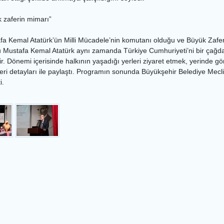
k zaferin mimarı”
afa Kemal Atatürk’ün Milli Mücadele’nin komutanı olduğu ve Büyük Zafer’
 Mustafa Kemal Atatürk aynı zamanda Türkiye Cumhuriyeti’ni bir çağdan 
ir. Dönemi içerisinde halkının yaşadığı yerleri ziyaret etmek, yerinde gö
gileri detayları ile paylaştı. Programın sonunda Büyükşehir Belediye Mec
i.