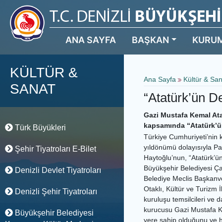
ANA SAYFA
BAŞKAN
KURU
KÜLTÜR &
Ana Sayfa
Kültür & Sa
SANAT
“Atatürk’ün De
Gazi Mustafa Kemal Atat
kapsamında “Atatürk’ün 
Türk Büyükleri
Türkiye Cumhuriyeti’nin 
yıldönümü dolayısıyla Pa
Şehir Tiyatroları E-Bilet
Haytoğlu’nun, “Atatürk’ün 
Büyükşehir Belediyesi Ç
Denizli Devlet Tiyatroları
Belediye Meclis Başkanvek
Otaklı, Kültür ve Turizm İ
Denizli Şehir Tiyatroları
kuruluşu temsilcileri ve d
kurucusu Gazi Mustafa Kem
Büyükşehir Belediyesi
yere sahip olduğunu ve ha