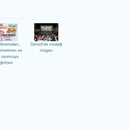
Sinemaları,
Denizli'de nostalji
yönetmen ve
rüzgarı
ü oyuncuyu
ğırlıyor