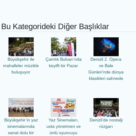
Bu Kategorideki Diğer Başlıklar
Büyükşehir ile
Çamlık Bulvarı’nda
Denizli 2. Opera
mahalleler müzikle
keyifli bir Pazar
ve Bale
buluşuyor
Günleri’nde dünya
klasikleri sahnede
Büyükşehir’in yaz
Yaz Sinemaları,
Denizli'de nostalji
sinemalarında
usta yönetmen ve
rüzgarı
sanat dolu bir
ünlü oyuncuyu