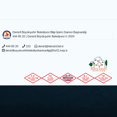
Denizli Büyükşehir Belediyesi Bilgi İşlem Dairesi Başkanlığı
444 85 20
| Denizli Büyükşehir Belediyesi © 2024
444 85 20
153
denizli@denizli.bel.tr
denizlibuyuksehirbelediyebaskanligi@hs01.kep.tr