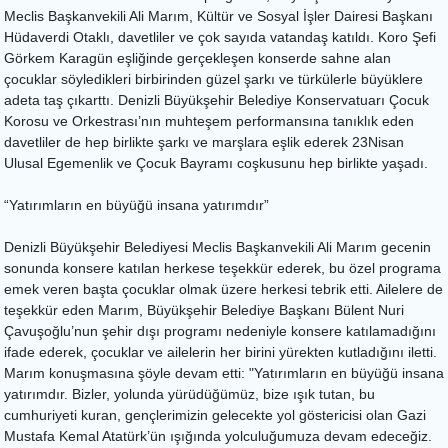
Meclis Başkanvekili Ali Marım, Kültür ve Sosyal İşler Dairesi Başkanı
Hüdaverdi Otaklı, davetliler ve çok sayıda vatandaş katıldı. Koro Şefi
Görkem Karagün eşliğinde gerçekleşen konserde sahne alan
çocuklar söyledikleri birbirinden güzel şarkı ve türkülerle büyüklere
adeta taş çıkarttı. Denizli Büyükşehir Belediye Konservatuarı Çocuk
Korosu ve Orkestrası’nın muhteşem performansına tanıklık eden
davetliler de hep birlikte şarkı ve marşlara eşlik ederek 23Nisan
Ulusal Egemenlik ve Çocuk Bayramı coşkusunu hep birlikte yaşadı.
“Yatırımların en büyüğü insana yatırımdır”
Denizli Büyükşehir Belediyesi Meclis Başkanvekili Ali Marım gecenin
sonunda konsere katılan herkese teşekkür ederek, bu özel programa
emek veren başta çocuklar olmak üzere herkesi tebrik etti. Ailelere de
teşekkür eden Marım, Büyükşehir Belediye Başkanı Bülent Nuri
Çavuşoğlu’nun şehir dışı programı nedeniyle konsere katılamadığını
ifade ederek, çocuklar ve ailelerin her birini yürekten kutladığını iletti.
Marım konuşmasına şöyle devam etti: "Yatırımların en büyüğü insana
yatırımdır. Bizler, yolunda yürüdüğümüz, bize ışık tutan, bu
cumhuriyeti kuran, gençlerimizin gelecekte yol göstericisi olan Gazi
Mustafa Kemal Atatürk’ün ışığında yolculuğumuza devam edeceğiz.