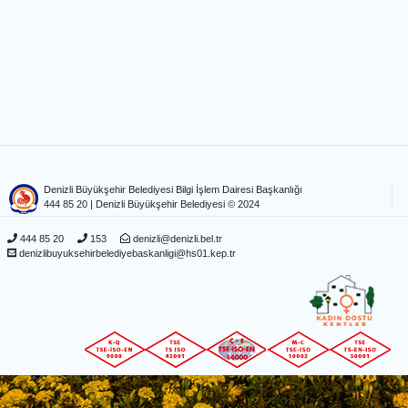
Denizli Büyükşehir Belediyesi Bilgi İşlem Dairesi Başkanlığı
444 85 20
| Denizli Büyükşehir Belediyesi © 2024
444 85 20
153
denizli@denizli.bel.tr
denizlibuyuksehirbelediyebaskanligi@hs01.kep.tr