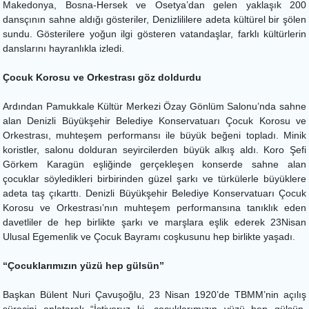
Makedonya, Bosna-Hersek ve Osetya’dan gelen yaklaşık 200
dansçının sahne aldığı gösteriler, Denizlililere adeta kültürel bir şölen
sundu. Gösterilere yoğun ilgi gösteren vatandaşlar, farklı kültürlerin
danslarını hayranlıkla izledi.
Çocuk Korosu ve Orkestrası göz doldurdu
Ardından Pamukkale Kültür Merkezi Özay Gönlüm Salonu’nda sahne
alan Denizli Büyükşehir Belediye Konservatuarı Çocuk Korosu ve
Orkestrası, muhteşem performansı ile büyük beğeni topladı. Minik
koristler, salonu dolduran seyircilerden büyük alkış aldı. Koro Şefi
Görkem Karagün eşliğinde gerçekleşen konserde sahne alan
çocuklar söyledikleri birbirinden güzel şarkı ve türkülerle büyüklere
adeta taş çıkarttı. Denizli Büyükşehir Belediye Konservatuarı Çocuk
Korosu ve Orkestrası’nın muhteşem performansına tanıklık eden
davetliler de hep birlikte şarkı ve marşlara eşlik ederek 23Nisan
Ulusal Egemenlik ve Çocuk Bayramı coşkusunu hep birlikte yaşadı.
“Çocuklarımızın yüzü hep gülsün”
Başkan Bülent Nuri Çavuşoğlu, 23 Nisan 1920’de TBMM’nin açılış