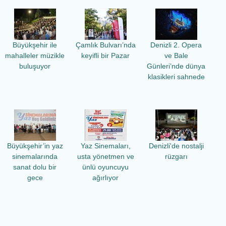
Büyükşehir ile
Çamlık Bulvarı’nda
Denizli 2. Opera
mahalleler müzikle
keyifli bir Pazar
ve Bale
buluşuyor
Günleri’nde dünya
klasikleri sahnede
Büyükşehir’in yaz
Yaz Sinemaları,
Denizli'de nostalji
sinemalarında
usta yönetmen ve
rüzgarı
sanat dolu bir
ünlü oyuncuyu
gece
ağırlıyor