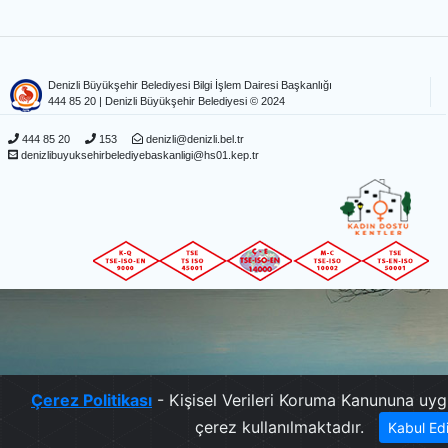
Denizli Büyükşehir Belediyesi Bilgi İşlem Dairesi Başkanlığı
444 85 20
| Denizli Büyükşehir Belediyesi © 2024
444 85 20
153
denizli@denizli.bel.tr
denizlibuyuksehirbelediyebaskanligi@hs01.kep.tr
Çerez Politikası
- Kişisel Verileri Koruma Kanununa uyg
çerez kullanılmaktadır.
Kabul Ed