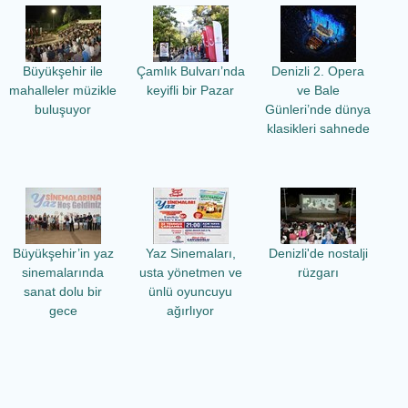
Büyükşehir ile
Çamlık Bulvarı’nda
Denizli 2. Opera
mahalleler müzikle
keyifli bir Pazar
ve Bale
buluşuyor
Günleri’nde dünya
klasikleri sahnede
Büyükşehir’in yaz
Yaz Sinemaları,
Denizli'de nostalji
sinemalarında
usta yönetmen ve
rüzgarı
sanat dolu bir
ünlü oyuncuyu
gece
ağırlıyor