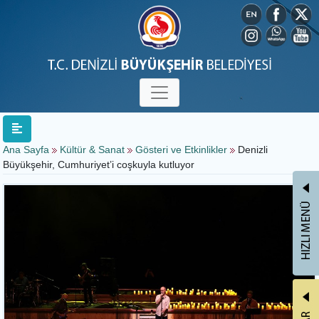
Ana Sayfa
Kültür & Sanat
Gösteri ve Etkinlikler
Denizli
Büyükşehir, Cumhuriyet’i coşkuyla kutluyor