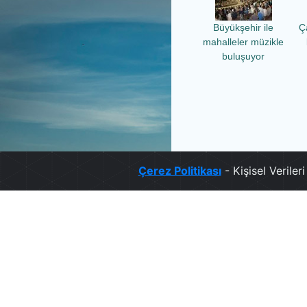
Büyükşehir ile
Ç
mahalleler müzikle
buluşuyor
Çerez Politikası
- Kişisel Verile