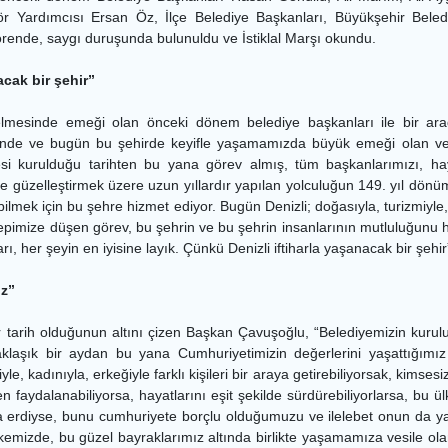
r Yardımcısı Ersan Öz, İlçe Belediye Başkanları, Büyükşehir Belediye
rende, saygı duruşunda bulunuldu ve İstiklal Marşı okundu.
acak bir şehir”
gelmesinde emeği olan önceki dönem belediye başkanları ile bir a
sinde ve bugün bu şehirde keyifle yaşamamızda büyük emeği olan ve b
esi kurulduğu tarihten bu yana görev almış, tüm başkanlarımızı, h
kte güzelleştirmek üzere uzun yıllardır yapılan yolculuğun 149. yıl dön
ilmek için bu şehre hizmet ediyor. Bugün Denizli; doğasıyla, turizmiyle, 
epimize düşen görev, bu şehrin ve bu şehrin insanlarının mutluluğunu hep 
rı, her şeyin en iyisine layık. Çünkü Denizli iftiharla yaşanacak bir şehir
z”
bir tarih olduğunun altını çizen Başkan Çavuşoğlu, “Belediyemizin kur
laşık bir aydan bu yana Cumhuriyetimizin değerlerini yaşattığımız 
eriyle, kadınıyla, erkeğiyle farklı kişileri bir araya getirebiliyorsak, kim
nden faydalanabiliyorsa, hayatlarını eşit şekilde sürdürebiliyorlarsa, 
a erdiyse, bunu cumhuriyete borçlu olduğumuzu ve ilelebet onun da ya
lkemizde, bu güzel bayraklarımız altında birlikte yaşamamıza vesile o