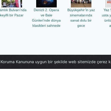
amlık Bulvarı’nda
Denizli 2. Opera
Büyükşehir’in yaz
Yaz 
keyifli bir Pazar
ve Bale
sinemalarında
usta 
Günleri’nde dünya
sanat dolu bir
ünl
klasikleri sahnede
gece
a
ri Koruma Kanununa uygun bir şekilde web sitemizde çerez k