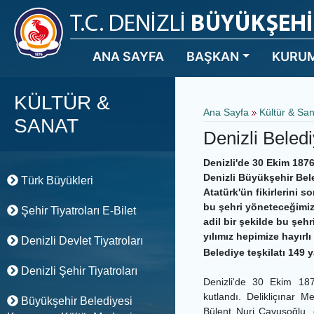
ANA SAYFA
BAŞKAN
KURU
KÜLTÜR &
Ana Sayfa
Kültür & Sa
SANAT
Denizli Beledi
Denizli'de 30 Ekim 1876
Denizli Büyükşehir Bel
Türk Büyükleri
Atatürk'ün fikirlerini 
bu şehri yöneteceğimiz
Şehir Tiyatroları E-Bilet
adil bir şekilde bu şeh
yılımız hepimize hayırl
Denizli Devlet Tiyatroları
Belediye teşkilatı 149 
Denizli Şehir Tiyatroları
Denizli'de 30 Ekim 187
kutlandı. Delikliçınar 
Büyükşehir Belediyesi
Bülent Nuri Çavuşoğlu, 