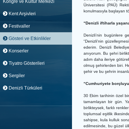
Kongre ve Kültür Merkezi
Üniversitesi (PAÜ) Rektö
konulmasıyla başlayan tö
Kent Arşivleri
“Denizli iftiharla yaşan
Festivaller
Denizli’nin bugünlere 
Gösteri ve Etkinlikler
“Denizli'nin güzelleşme
ederim. Denizli Belediy
Konserler
anıyorum. Bu şehri birli
adım daha ileriye götüreb
Tiyatro Gösterileri
olmuş şehirlerden biri. H
şehir ve bu şehrin insanla
Sergiler
“Cumhuriyete borçluyu
Denizli Türküleri
30 Ekim tarihinin özel 
tamamlayan bir gün. Yak
birlikteysek, farklı renkl
toplumsal eşitlik ilkesi
sahipse, kula kulluk son
edilmesinde, bu güzel ü