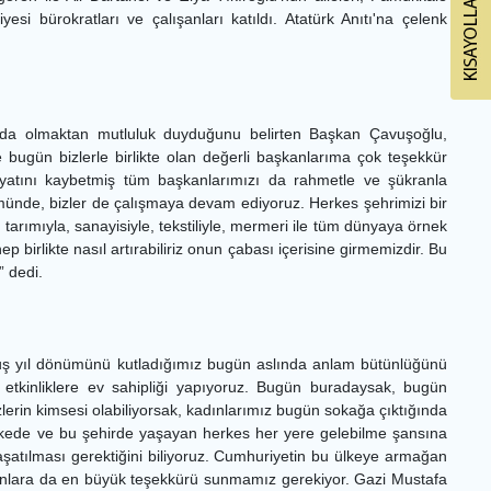
si bürokratları ve çalışanları katıldı. Atatürk Anıtı'na çelenk
rada olmaktan mutluluk duyduğunu belirten Başkan Çavuşoğlu,
ugün bizlerle birlikte olan değerli başkanlarıma çok teşekkür
ayatını kaybetmiş tüm başkanlarımızı da rahmetle ve şükranla
ümünde, bizler de çalışmaya devam ediyoruz. Herkes şehrimizi bir
tarımıyla, sanayisiyle, tekstiliyle, mermeri ile tüm dünyaya örnek
birlikte nasıl artırabiliriz onun çabası içerisine girmemizdir. Bu
” dedi.
uluş yıl dönümünü kutladığımız bugün aslında anlam bütünlüğünü
etkinliklere ev sahipliği yapıyoruz. Bugün buradaysak, bugün
sesizlerin kimsesi olabiliyorsak, kadınlarımız bugün sokağa çıktığında
bu ülkede ve bu şehirde yaşayan herkes her yere gelebilme şansına
şatılması gerektiğini biliyoruz. Cumhuriyetin bu ülkeye armağan
lanlara da en büyük teşekkürü sunmamız gerekiyor. Gazi Mustafa