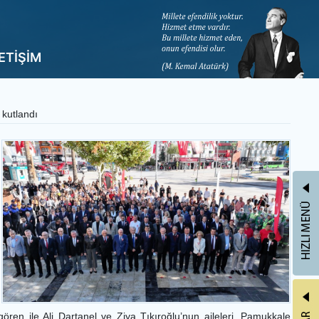
LETİŞİM
 kutlandı
ren ile Ali Dartanel ve Ziya Tıkıroğlu’nun aileleri, Pamukkale