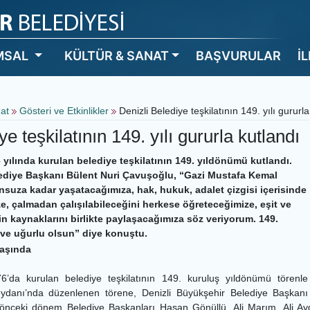
MSAL
KÜLTÜR & SANAT
BAŞVURULAR
İ
nat
Gösteri ve Etkinlikler
Denizli Belediye teşkilatının 149. yılı gururla
ye teşkilatının 149. yılı gururla kutlandı
 yılında kurulan belediye teşkilatının 149. yıldönümü kutlandı.
ediye Başkanı Bülent Nuri Çavuşoğlu, “Gazi Mustafa Kemal
sonsuza kadar yaşatacağımıza, hak, hukuk, adalet çizgisi içerisinde
e, çalmadan çalışılabileceğini herkese öğreteceğimize, eşit ve
rin kaynaklarını birlikte paylaşacağımıza söz veriyorum. 149.
ı ve uğurlu olsun” diye konuştu.
yaşında
6’da kurulan belediye teşkilatının 149. kuruluş yıldönümü törenle
Meydanı’nda düzenlenen törene, Denizli Büyükşehir Belediye Başkanı
önceki dönem Belediye Başkanları Hasan Gönüllü, Ali Marım, Ali Aygö