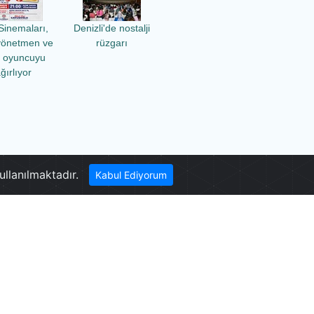
Sinemaları,
Denizli'de nostalji
yönetmen ve
rüzgarı
ü oyuncuyu
ğırlıyor
Işıklı Gölü
ullanılmaktadır.
Kabul Ediyorum