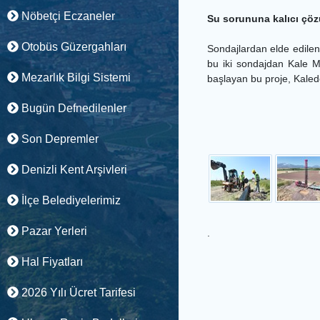
Nöbetçi Eczaneler
Su sorununa kalıcı çö
Otobüs Güzergahları
Sondajlardan elde edile
bu iki sondajdan Kale M
Mezarlık Bilgi Sistemi
başlayan bu proje, Kaled
Bugün Defnedilenler
Son Depremler
Denizli Kent Arşivleri
İlçe Belediyelerimiz
Pazar Yerleri
.
Hal Fiyatları
2026 Yılı Ücret Tarifesi