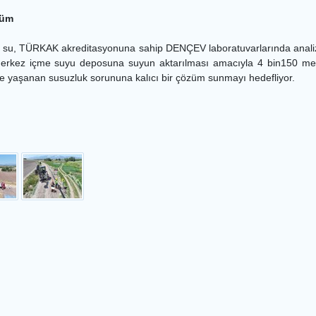
züm
n su, TÜRKAK akreditasyonuna sahip DENÇEV laboratuvarlarında analiz 
erkez içme suyu deposuna suyun aktarılması amacıyla 4 bin150 metre
e yaşanan susuzluk sorununa kalıcı bir çözüm sunmayı hedefliyor.