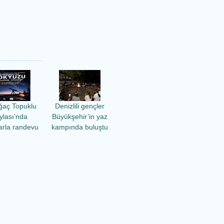
ğaç Topuklu
Denizlili gençler
ylası’nda
Büyükşehir’in yaz
larla randevu
kampında buluştu