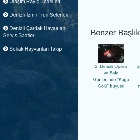
Ulaşım Rayiç Bedelleri
Denizli-İzmir Tren Seferleri
Denizli Çardak Havaalanı
Benzer Başlık
Servis Saatleri
Sokak Hayvanları Takip
2. Denizli Opera
Ş
ve Bale
Günleri’nde “Kuğu
Gölü” büyüsü