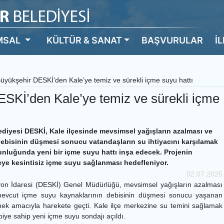
MSAL
KÜLTÜR & SANAT
BAŞVURULAR
İ
üyükşehir DESKİ’den Kale’ye temiz ve sürekli içme suyu hattı
SKİ’den Kale’ye temiz ve sürekli içme
ediyesi DESKİ, Kale ilçesinde mevsimsel yağışların azalması ve
debisinin düşmesi sonucu vatandaşların su ihtiyacını karşılamak
zunluğunda yeni bir içme suyu hattı inşa edecek. Projenin
e kesintisiz içme suyu sağlanması hedefleniyor.
02.07.2025
yon İdaresi (DESKİ) Genel Müdürlüğü, mevsimsel yağışların azalması
mevcut içme suyu kaynaklarının debisinin düşmesi sonucu yaşanan
k amacıyla harekete geçti. Kale ilçe merkezine su temini sağlamak
ebiye sahip yeni içme suyu sondajı açıldı.