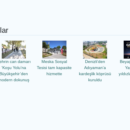
lar
ehrin can damarı
Meska Sosyal
Denizli’den
Beya
‘Koşu Yolu’na
Tesisi tam kapasite
Adıyaman’a
Ya
Büyükşehir’den
hizmette
kardeşlik köprüsü
yıldız
modern dokunuş
kuruldu