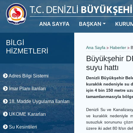
ANA SAYFA
BAŞKAN
KURU
BİLGİ
Ana Sayfa
Haberler
B
HİZMETLERİ
Büyükşehir DE
suyu hattı
Adres Bilgi Sistemi
Denizli Büyükşehir Bel
kuraklık nedeniyle su 
İmar Planı İlanları
için 4 bin 150 metre u
tamamlanmasıyla bölgey
18. Madde Uygulama İlanları
Denizli Su ve Kanalizas
UKOME Kararları
ve kuraklık nedeniyle 
susuzluk sorununu çözme
Su Kesintileri
üzere iki adet 80 lt/sn d