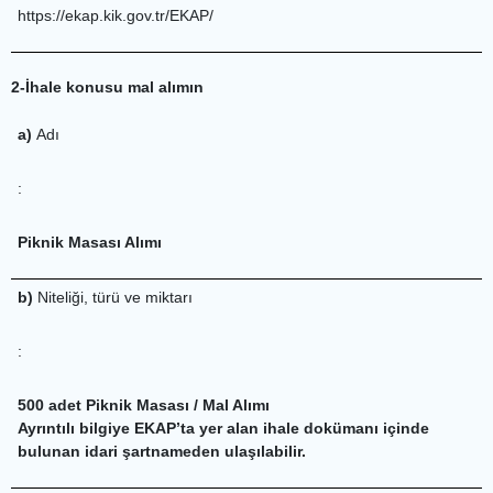
https://ekap.kik.gov.tr/EKAP/
2-İhale konusu mal alımın
a)
Adı
:
Piknik Masası Alımı
b)
Niteliği, türü ve miktarı
:
500 adet Piknik Masası / Mal Alımı
Ayrıntılı bilgiye EKAP’ta yer alan ihale dokümanı içinde
bulunan idari şartnameden ulaşılabilir.