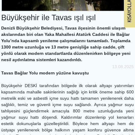
Büyükşehir ile Tavas ışıl ışıl
Denizli Büyükşehir Belediyesi, Tavas ilçesinin önemli ulaşım
akslarından biri olan Yaka Mahallesi Atatürk Caddesi ile Bağlar
Yolu’nda kapsamlı yenileme çalışmalarını tamamladı. Toplamda
1300 metre uzunluğa ve 13 metre genişliğe sahip cadde, çift
yönlü olarak modern standartlarda düzenlenirken bölgeye yeni
nesil aydınlatma sistemleri kazandırıldı.
13.08.2025
Tavas Bağlar Yolu modern yüzüne kavuştu
Büyükşehir DESKİ tarafından bölgede ilk olarak altyapı yatırımları
kapsamında mahalle sakinlerinin sağlığı için kritik öneme sahip 600
metrelik eski ve asbestli içme suyu hattı tamamen yenilenerek daha
sağlıklı, temiz ve güvenli içme suyu sağlandı. Ayrıca yağmur suyu
tahliyesini güçlendirmek amacıyla 800 metre uzunluğunda yeni
yağmur suyu hattı döşendi. Kaldırımlar düzenlenip yol kenarları
estetik dokunuşlarla güzelleştirildi. Böylece hem altyapı hem de
üstyapı yenilenerek bölge halkının yaşam konforu güvence altına