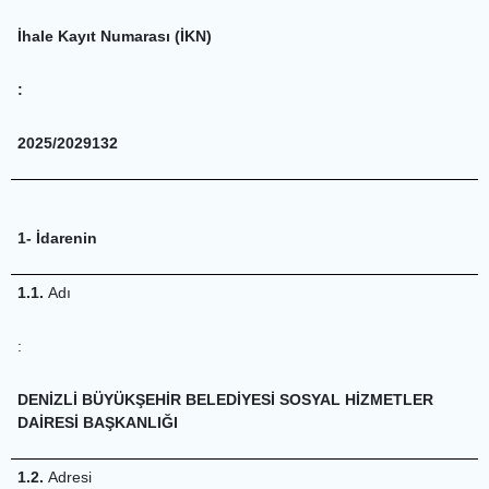
İhale Kayıt Numarası (İKN)
:
2025/2029132
1- İdarenin
1.1.
Adı
:
DENİZLİ BÜYÜKŞEHİR BELEDİYESİ SOSYAL HİZMETLER
DAİRESİ BAŞKANLIĞI
1.2.
Adresi