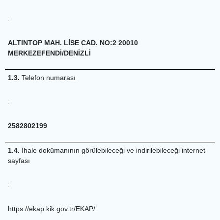
:
ALTINTOP MAH. LİSE CAD. NO:2 20010
MERKEZEFENDİ/DENİZLİ
1.3.
Telefon numarası
:
2582802199
1.4.
İhale dokümanının görülebileceği ve indirilebileceği internet
sayfası
:
https://ekap.kik.gov.tr/EKAP/