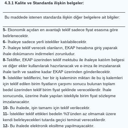
4.3.1 Kalite ve Standarda ilişkin belgeler:
Bu maddede istenen standarda ilişkin diğer belgelere ait bilgiler:
5-
Ekonomik açıdan en avantajlı teklif sadece fiyat esasına göre
belirlenecektir.
6-
İhaleye sadece yerli istekliler katılabilecektir.
7-
İhaleye teklif verecek olanların, EKAP hesabına giriş yaparak
ihale dokümanını indirmeleri zorunludur.
8-
Teklifler, EKAP üzerinden teklif mektubu ile ihaleye katılım belgesi
ve diğer ekler kullanılarak hazırlanacak ve e-imza ile imzalanarak
ihale tarih ve saatine kadar EKAP üzerinden gönderilecektir.
9-
İstekliler tekliflerini, her bir iş kaleminin miktarı ile bu iş kalemleri
için teklif edilen birim fiyatların çarpımı sonucu bulunan toplam
bedel üzerinden teklif birim fiyat şeklinde vereceklerdir. İhale
sonucunda, üzerine ihale yapılan istekliyle birim fiyat sözleşme
imzalanacaktır.
10-
Bu ihalede, işin tamamı için teklif verilecektir.
11-
İstekliler teklif ettikleri bedelin %3’ünden az olmamak üzere
kendi belirleyecekleri tutarda geçici teminat vereceklerdir.
12-
Bu ihalede elektronik eksiltme yapılmayacaktır.