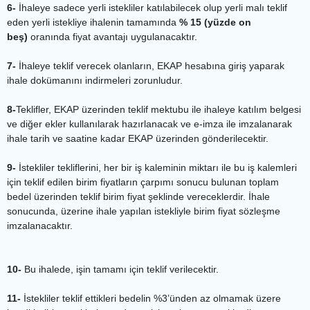
6-
İhaleye sadece yerli istekliler katılabilecek olup yerli malı teklif
eden yerli istekliye ihalenin tamamında
% 15 (yüzde on
beş)
oranında fiyat avantajı uygulanacaktır.
7-
İhaleye teklif verecek olanların, EKAP hesabına giriş yaparak
ihale dokümanını indirmeleri zorunludur.
8-
Teklifler, EKAP üzerinden teklif mektubu ile ihaleye katılım belgesi
ve diğer ekler kullanılarak hazırlanacak ve e-imza ile imzalanarak
ihale tarih ve saatine kadar EKAP üzerinden gönderilecektir.
9-
İstekliler tekliflerini, her bir iş kaleminin miktarı ile bu iş kalemleri
için teklif edilen birim fiyatların çarpımı sonucu bulunan toplam
bedel üzerinden teklif birim fiyat şeklinde vereceklerdir. İhale
sonucunda, üzerine ihale yapılan istekliyle birim fiyat sözleşme
imzalanacaktır.
10-
Bu ihalede, işin tamamı için teklif verilecektir.
11-
İstekliler teklif ettikleri bedelin %3’ünden az olmamak üzere