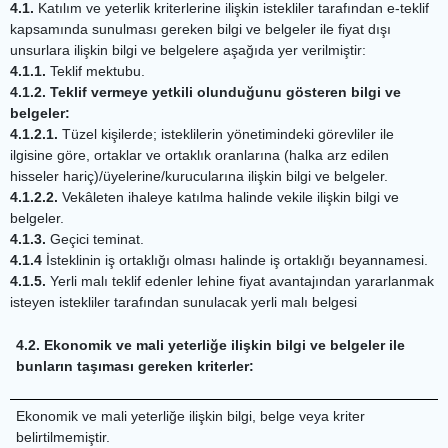
4.1.
Katılım ve yeterlik kriterlerine ilişkin istekliler tarafından e-teklif
kapsamında sunulması gereken bilgi ve belgeler ile fiyat dışı
unsurlara ilişkin bilgi ve belgelere aşağıda yer verilmiştir:
4.1.1.
Teklif mektubu.
4.1.2. Teklif vermeye yetkili olunduğunu gösteren bilgi ve
belgeler:
4.1.2.1.
Tüzel kişilerde; isteklilerin yönetimindeki görevliler ile
ilgisine göre, ortaklar ve ortaklık oranlarına (halka arz edilen
hisseler hariç)/üyelerine/kurucularına ilişkin bilgi ve belgeler.
4.1.2.2.
Vekâleten ihaleye katılma halinde vekile ilişkin bilgi ve
belgeler.
4.1.3.
Geçici teminat.
4.1.4
İsteklinin iş ortaklığı olması halinde iş ortaklığı beyannamesi.
4.1.5.
Yerli malı teklif edenler lehine fiyat avantajından yararlanmak
isteyen istekliler tarafından sunulacak yerli malı belgesi
4.2. Ekonomik ve mali yeterliğe ilişkin bilgi ve belgeler ile
bunların taşıması gereken kriterler:
Ekonomik ve mali yeterliğe ilişkin bilgi, belge veya kriter
belirtilmemiştir.