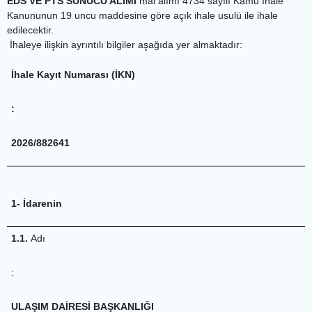
EDS VE PTS SUNUCU ALIMI
mal alımı 4734 sayılı Kamu İhale
Kanununun 19 uncu maddesine göre açık ihale usulü ile ihale
edilecektir.
İhaleye ilişkin ayrıntılı bilgiler aşağıda yer almaktadır:
İhale Kayıt Numarası (İKN)
:
2026/882641
1- İdarenin
1.1.
Adı
:
ULAŞIM DAİRESİ BAŞKANLIĞI