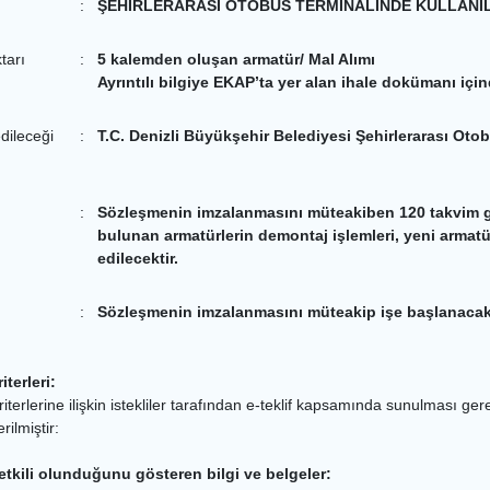
:
ŞEHİRLERARASI OTOBÜS TERMİNALİNDE KULLANI
ktarı
:
5 kalemden oluşan armatür/ Mal Alımı
Ayrıntılı bilgiye EKAP’ta yer alan ihale dokümanı içi
dileceği
:
T.C. Denizli Büyükşehir Belediyesi Şehirlerarası Oto
:
Sözleşmenin imzalanmasını müteakiben 120 takvim gü
bulunan armatürlerin demontaj işlemleri, yeni armatür
edilecektir.
:
Sözleşmenin imzalanmasını müteakip işe başlanacakt
iterleri:
iterlerine ilişkin istekliler tarafından e-teklif kapsamında sunulması gereke
ilmiştir:
yetkili olunduğunu gösteren bilgi ve belgeler: