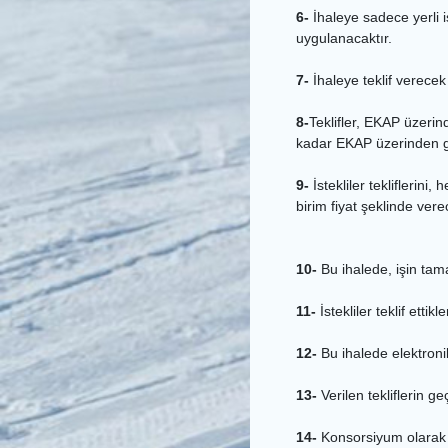
6-
İhaleye sadece yerli is
uygulanacaktır.
7-
İhaleye teklif verece
8-
Teklifler, EKAP üzerin
kadar EKAP üzerinden gö
9-
İstekliler tekliflerini
birim fiyat şeklinde vere
10-
Bu ihalede, işin tamam
11-
İstekliler teklif ett
12-
Bu ihalede elektroni
13-
Verilen tekliflerin ge
14-
Konsorsiyum olarak i