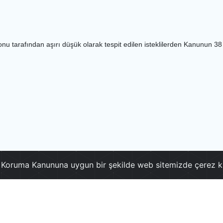
syonu tarafından aşırı düşük olarak tespit edilen isteklilerden Kanunun 3
ri Koruma Kanununa uygun bir şekilde web sitemizde çerez k