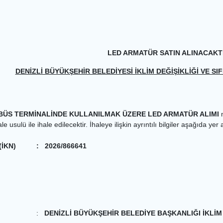
LED ARMATÜR SATIN ALINACAKT
DENİZLİ BÜYÜKŞEHİR BELEDİYESİ İKLİM DEĞİŞİKLİĞİ VE SIF
BÜS TERMİNALİNDE KULLANILMAK ÜZERE LED ARMATÜR ALIMI
m
 usulü ile ihale edilecektir. İhaleye ilişkin ayrıntılı bilgiler aşağıda yer
(İKN)
:
2026/866641
:
DENİZLİ BÜYÜKŞEHİR BELEDİYE BAŞKANLIĞI İKLİM D