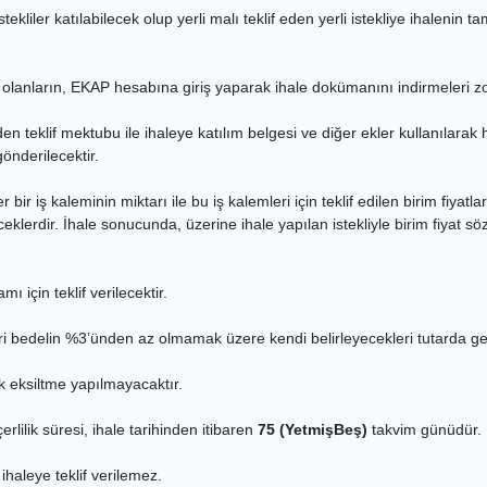
tekliler katılabilecek olup yerli malı teklif eden yerli istekliye ihalenin
k olanların, EKAP hesabına giriş yaparak ihale dokümanını indirmeleri z
den teklif mektubu ile ihaleye katılım belgesi ve diğer ekler kullanılarak
nderilecektir.
, her bir iş kaleminin miktarı ile bu iş kalemleri için teklif edilen birim f
ceklerdir. İhale sonucunda, üzerine ihale yapılan istekliyle birim fiyat s
ı için teklif verilecektir.
ikleri bedelin %3’ünden az olmamak üzere kendi belirleyecekleri tutarda ge
k eksiltme yapılmayacaktır.
çerlilik süresi, ihale tarihinden itibaren
75 (YetmişBeş)
takvim günüdür.
haleye teklif verilemez.