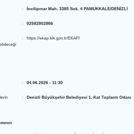
:
İncilipınar Mah. 3385 Sok. 4 PAMUKKALE/DENİZLİ
:
02582802866
:
https://ekap.kik.gov.tr/EKAP/
lebileceği
:
04.06.2026 - 11:30
lerin
:
Denizli Büyükşehir Belediyesi 1. Kat Toplantı Odası
ımının