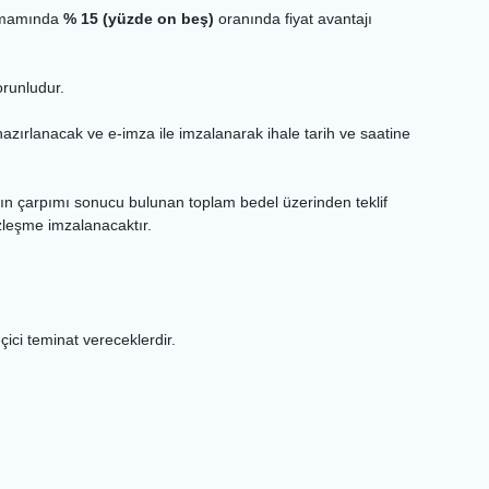
 tamamında
% 15 (yüzde on beş)
oranında fiyat avantajı
orunludur.
 hazırlanacak ve e-imza ile imzalanarak ihale tarih ve saatine
iyatların çarpımı sonucu bulunan toplam bedel üzerinden teklif
özleşme imzalanacaktır.
çici teminat vereceklerdir.