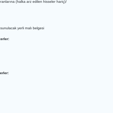
 oranlarına (halka arz edilen hisseler hariç)/
 sunulacak yerli malı belgesi
erler:
erler: