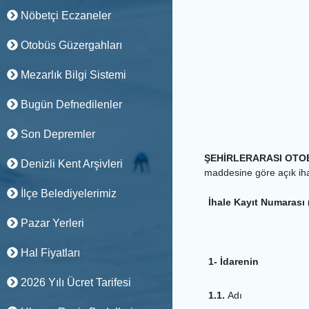
Nöbetçi Eczaneler
Otobüs Güzergahları
Mezarlık Bilgi Sistemi
Bugün Defnedilenler
Son Depremler
ŞEHİRLERARASI OTO
Denizli Kent Arşivleri
maddesine göre açık ihale
İlçe Belediyelerimiz
İhale Kayıt Numarası 
Pazar Yerleri
Hal Fiyatları
1- İdarenin
2026 Yılı Ücret Tarifesi
1.1.
Adı