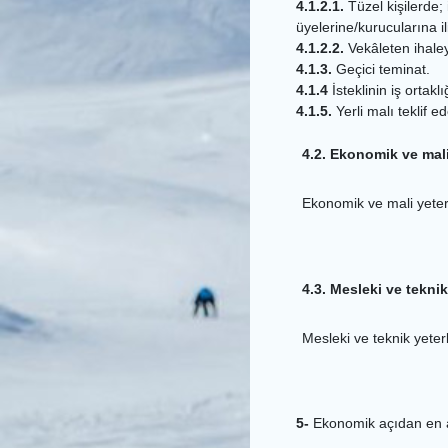
4.1.2.1.
Tüzel kişilerde; 
üyelerine/kurucularına ili
4.1.2.2.
Vekâleten ihaleye
4.1.3.
Geçici teminat.
4.1.4
İsteklinin iş ortak
4.1.5.
Yerli malı teklif e
4.2. Ekonomik ve mali 
Ekonomik ve mali yeterliğ
4.3. Mesleki ve teknik
Mesleki ve teknik yeterli
5-
Ekonomik açıdan en ava