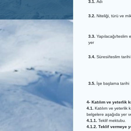
3.1.
Adı
3.2.
Niteliği, türü ve mi
3.3.
Yapılacağı/teslim e
yer
3.4.
Süresi/teslim tarihi
3.5.
İşe başlama tarihi
4- Katılım ve yeterlik kr
4.1.
Katılım ve yeterlik kr
belgelere aşağıda yer ver
4.1.1.
Teklif mektubu.
4.1.2. Teklif vermeye 