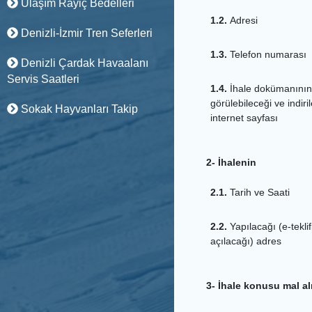
Ulaşım Rayiç Bedelleri
1.2.
Adresi
Denizli-İzmir Tren Seferleri
1.3.
Telefon numarası
Denizli Çardak Havaalanı
Servis Saatleri
1.4.
İhale dokümanının
görülebileceği ve indiri
Sokak Hayvanları Takip
internet sayfası
2- İhalenin
2.1.
Tarih ve Saati
2.2.
Yapılacağı (e-teklif
açılacağı) adres
3- İhale konusu mal al