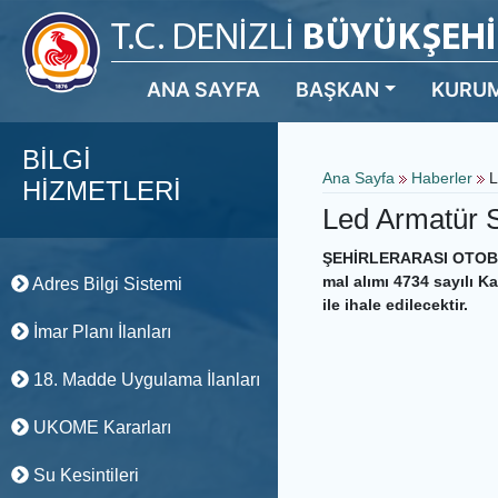
ANA SAYFA
BAŞKAN
KURU
BİLGİ
Ana Sayfa
Haberler
L
HİZMETLERİ
Led Armatür S
ŞEHİRLERARASI OTOB
mal alımı 4734 sayılı 
Adres Bilgi Sistemi
ile ihale edilecektir.
İmar Planı İlanları
18. Madde Uygulama İlanları
UKOME Kararları
Su Kesintileri