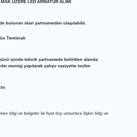
LMAK ÜZERE LED ARMATÜR ALIMI
nde bulunan idari şartnameden ulaşılabilir.
büs Terminali
nü içinde teknik şartnamede belirtilen alanda
ler montaj yapılarak çalışır vaziyette teslim
ır.
n bilgi ve belgeler ile fiyat dışı unsurlara ilişkin bilgi ve