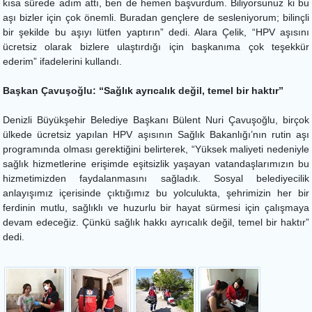
kısa sürede adım attı, ben de hemen başvurdum. Biliyorsunuz ki bu
aşı bizler için çok önemli. Buradan gençlere de sesleniyorum; bilinçli
bir şekilde bu aşıyı lütfen yaptırın” dedi. Alara Çelik, “HPV aşısını
ücretsiz olarak bizlere ulaştırdığı için başkanıma çok teşekkür
ederim” ifadelerini kullandı.
Başkan Çavuşoğlu: “Sağlık ayrıcalık değil, temel bir haktır”
Denizli Büyükşehir Belediye Başkanı Bülent Nuri Çavuşoğlu, birçok
ülkede ücretsiz yapılan HPV aşısının Sağlık Bakanlığı’nın rutin aşı
programında olması gerektiğini belirterek, “Yüksek maliyeti nedeniyle
sağlık hizmetlerine erişimde eşitsizlik yaşayan vatandaşlarımızın bu
hizmetimizden faydalanmasını sağladık. Sosyal belediyecilik
anlayışımız içerisinde çıktığımız bu yolculukta, şehrimizin her bir
ferdinin mutlu, sağlıklı ve huzurlu bir hayat sürmesi için çalışmaya
devam edeceğiz. Çünkü sağlık hakkı ayrıcalık değil, temel bir haktır”
dedi.