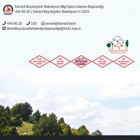
Denizli Büyükşehir Belediyesi Bilgi İşlem Dairesi Başkanlığı
444 85 20
| Denizli Büyükşehir Belediyesi © 2024
444 85 20
153
denizli@denizli.bel.tr
denizlibuyuksehirbelediyebaskanligi@hs01.kep.tr