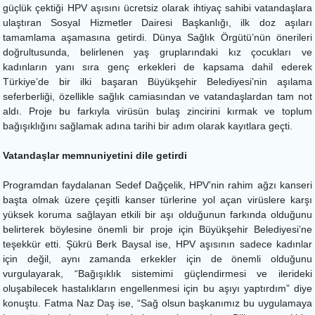
güçlük çektiği HPV aşısını ücretsiz olarak ihtiyaç sahibi vatandaşlara
ulaştıran Sosyal Hizmetler Dairesi Başkanlığı, ilk doz aşıları
tamamlama aşamasına getirdi. Dünya Sağlık Örgütü’nün önerileri
doğrultusunda, belirlenen yaş gruplarındaki kız çocukları ve
kadınların yanı sıra genç erkekleri de kapsama dahil ederek
Türkiye’de bir ilki başaran Büyükşehir Belediyesi’nin aşılama
seferberliği, özellikle sağlık camiasından ve vatandaşlardan tam not
aldı. Proje bu farkıyla virüsün bulaş zincirini kırmak ve toplum
bağışıklığını sağlamak adına tarihi bir adım olarak kayıtlara geçti.
Vatandaşlar memnuniyetini dile getirdi
Programdan faydalanan Sedef Dağçelik, HPV’nin rahim ağzı kanseri
başta olmak üzere çeşitli kanser türlerine yol açan virüslere karşı
yüksek koruma sağlayan etkili bir aşı olduğunun farkında olduğunu
belirterek böylesine önemli bir proje için Büyükşehir Belediyesi’ne
teşekkür etti. Şükrü Berk Baysal ise, HPV aşısının sadece kadınlar
için değil, aynı zamanda erkekler için de önemli olduğunu
vurgulayarak, “Bağışıklık sistemimi güçlendirmesi ve ilerideki
oluşabilecek hastalıkların engellenmesi için bu aşıyı yaptırdım” diye
konuştu. Fatma Naz Daş ise, “Sağ olsun başkanımız bu uygulamaya