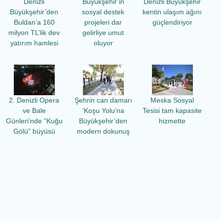
Denizli
Büyükşehir’in
Denizli Büyükşehir
Büyükşehir’den
sosyal destek
kentin ulaşım ağını
Buldan’a 160
projeleri dar
güçlendiriyor
milyon TL’lik dev
gelirliye umut
yatırım hamlesi
oluyor
2. Denizli Opera
Şehrin can damarı
Meska Sosyal
ve Bale
‘Koşu Yolu’na
Tesisi tam kapasite
Günleri’nde “Kuğu
Büyükşehir’den
hizmette
Gölü” büyüsü
modern dokunuş