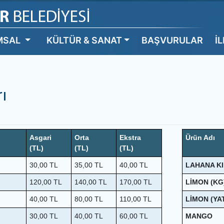
MSAL
KÜLTÜR & SANAT
BAŞVURULAR
İ
rı
Asgari
Orta
Ekstra
Ürün Adı
(TL)
(TL)
(TL)
30,00
TL
35,00
TL
40,00
TL
LAHANA KI
120,00
TL
140,00
TL
170,00
TL
LİMON (KG
40,00
TL
80,00
TL
110,00
TL
LİMON (YA
30,00
TL
40,00
TL
60,00
TL
MANGO