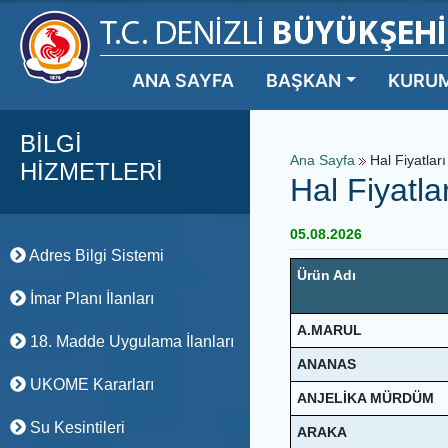
ANA SAYFA
BAŞKAN
KURU
BİLGİ
Ana Sayfa
Hal Fiyatları
HİZMETLERİ
Hal Fiyatla
05.08.2026
Adres Bilgi Sistemi
Ürün Adı
İmar Planı İlanları
A.MARUL
18. Madde Uygulama İlanları
ANANAS
UKOME Kararları
ANJELİKA MÜRDÜM
Su Kesintileri
ARAKA