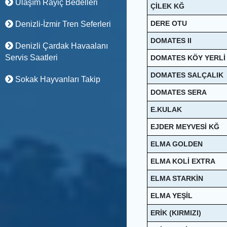
Ulaşım Rayiç Bedelleri
ÇİLEK KĞ
DERE OTU
Denizli-İzmir Tren Seferleri
DOMATES II
Denizli Çardak Havaalanı
Servis Saatleri
DOMATES KÖY YERLİ
DOMATES SALÇALIK
Sokak Hayvanları Takip
DOMATES SERA
E.KULAK
EJDER MEYVESİ KĞ
ELMA GOLDEN
ELMA KOLİ EXTRA
ELMA STARKİN
ELMA YEŞİL
ERİK (KIRMIZI)