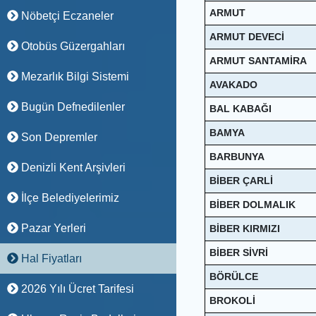
ARMUT
Nöbetçi Eczaneler
ARMUT DEVECİ
Otobüs Güzergahları
ARMUT SANTAMİRA
Mezarlık Bilgi Sistemi
AVAKADO
Bugün Defnedilenler
BAL KABAĞI
BAMYA
Son Depremler
BARBUNYA
Denizli Kent Arşivleri
BİBER ÇARLİ
İlçe Belediyelerimiz
BİBER DOLMALIK
Pazar Yerleri
BİBER KIRMIZI
BİBER SİVRİ
Hal Fiyatları
BÖRÜLCE
2026 Yılı Ücret Tarifesi
BROKOLİ