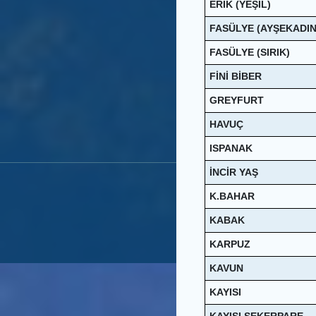
ERİK (YEŞİL)
FASÜLYE (AYŞEKADIN
FASÜLYE (SIRIK)
FİNİ BİBER
GREYFURT
HAVUÇ
ISPANAK
İNCİR YAŞ
K.BAHAR
KABAK
KARPUZ
KAVUN
KAYISI