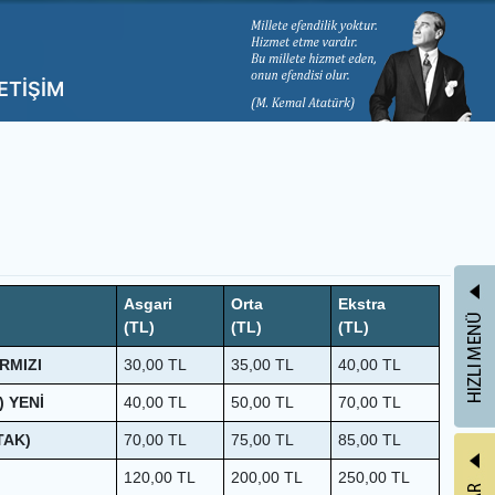
LETİŞİM
Asgari
Orta
Ekstra
(TL)
(TL)
(TL)
RMIZI
30,00
TL
35,00
TL
40,00
TL
) YENİ
40,00
TL
50,00
TL
70,00
TL
TAK)
70,00
TL
75,00
TL
85,00
TL
120,00
TL
200,00
TL
250,00
TL