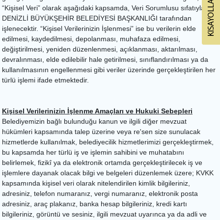
“Kişisel Veri” olarak aşağıdaki kapsamda, Veri Sorumlusu sıfatıyla
DENİZLİ BÜYÜKŞEHİR BELEDİYESİ BAŞKANLIĞI tarafından
işlenecektir. “Kişisel Verilerinizin İşlenmesi” ise bu verilerin elde
edilmesi, kaydedilmesi, depolanması, muhafaza edilmesi,
değiştirilmesi, yeniden düzenlenmesi, açıklanması, aktarılması,
devralınması, elde edilebilir hale getirilmesi, sınıflandırılması ya da
kullanılmasının engellenmesi gibi veriler üzerinde gerçekleştirilen her
türlü işlemi ifade etmektedir.
Kişisel Verilerinizin İşlenme Amaçları ve Hukuki Sebepleri
Belediyemizin bağlı bulunduğu kanun ve ilgili diğer mevzuat
hükümleri kapsamında talep üzerine veya re'sen size sunulacak
hizmetlerde kullanılmak, belediyecilik hizmetlerimizi gerçekleştirmek,
bu kapsamda her türlü iş ve işlemin sahibini ve muhatabını
belirlemek, fizikî ya da elektronik ortamda gerçekleştirilecek iş ve
işlemlere dayanak olacak bilgi ve belgeleri düzenlemek üzere; KVKK
kapsamında kişisel veri olarak nitelendirilen kimlik bilgileriniz,
adresiniz, telefon numaranız, vergi numaranız, elektronik posta
adresiniz, araç plakanız, banka hesap bilgileriniz, kredi kartı
bilgileriniz, görüntü ve sesiniz, ilgili mevzuat uyarınca ya da adli ve