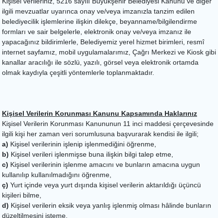
Kişisel verileriniz, 5216 sayılı Büyükşehir Belediyesi Kanunu ve diğer
ilgili mevzuatlar uyarınca onay ve/veya imzanızla tanzim edilen
belediyecilik işlemlerine ilişkin dilekçe, beyanname/bilgilendirme
formları ve sair belgelerle, elektronik onay ve/veya imzanız ile
yapacağınız bildirimlerle, Belediyemiz yerel hizmet birimleri, resmî
internet sayfamız, mobil uygulamalarımız, Çağrı Merkezi ve Kiosk gibi
kanallar aracılığı ile sözlü, yazılı, görsel veya elektronik ortamda
olmak kaydıyla çeşitli yöntemlerle toplanmaktadır.
Kişisel Verilerin Korunması Kanunu Kapsamında Haklarınız
Kişisel Verilerin Korunması Kanununun 11 inci maddesi çerçevesinde
ilgili kişi her zaman veri sorumlusuna başvurarak kendisi ile ilgili;
a)
Kişisel verilerinin işlenip işlenmediğini öğrenme,
b)
Kişisel verileri işlenmişse buna ilişkin bilgi talep etme,
c)
Kişisel verilerinin işlenme amacını ve bunların amacına uygun
kullanılıp kullanılmadığını öğrenme,
ç)
Yurt içinde veya yurt dışında kişisel verilerin aktarıldığı üçüncü
kişileri bilme,
d)
Kişisel verilerin eksik veya yanlış işlenmiş olması hâlinde bunların
düzeltilmesini isteme,