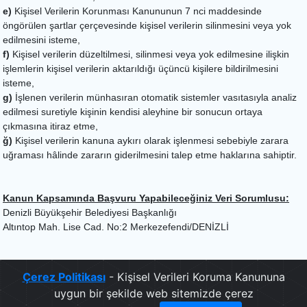
e)
Kişisel Verilerin Korunması Kanununun 7 nci maddesinde
öngörülen şartlar çerçevesinde kişisel verilerin silinmesini veya yok
edilmesini isteme,
f)
Kişisel verilerin düzeltilmesi, silinmesi veya yok edilmesine ilişkin
işlemlerin kişisel verilerin aktarıldığı üçüncü kişilere bildirilmesini
isteme,
g)
İşlenen verilerin münhasıran otomatik sistemler vasıtasıyla analiz
edilmesi suretiyle kişinin kendisi aleyhine bir sonucun ortaya
çıkmasına itiraz etme,
ğ)
Kişisel verilerin kanuna aykırı olarak işlenmesi sebebiyle zarara
uğraması hâlinde zararın giderilmesini talep etme haklarına sahiptir.
Kanun Kapsamında Başvuru Yapabileceğiniz Veri Sorumlusu:
Denizli Büyükşehir Belediyesi Başkanlığı
Altıntop Mah. Lise Cad. No:2 Merkezefendi/DENİZLİ
Çerez Politikası
- Kişisel Verileri Koruma Kanununa
uygun bir şekilde web sitemizde çerez