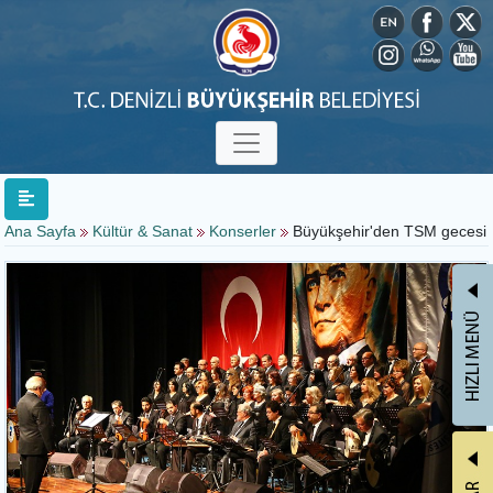
Ana Sayfa
Kültür & Sanat
Konserler
Büyükşehir'den TSM gecesi