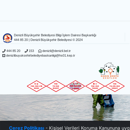
Denizli Büyükşehir Belediyesi Bilgi İşlem Dairesi Başkanlığı
444 85 20
| Denizli Büyükşehir Belediyesi © 2024
444 85 20
153
denizli@denizli.bel.tr
denizlibuyuksehirbelediyebaskanligi@hs01.kep.tr
Çerez Politikası
- Kişisel Verileri Koruma Kanununa uyg