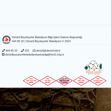
Denizli Büyükşehir Belediyesi Bilgi İşlem Dairesi Başkanlığı
444 85 20
| Denizli Büyükşehir Belediyesi © 2024
444 85 20
153
denizli@denizli.bel.tr
denizlibuyuksehirbelediyebaskanligi@hs01.kep.tr