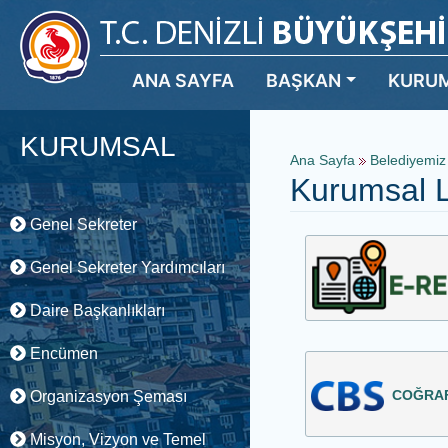
ANA SAYFA
BAŞKAN
KURU
KURUMSAL
Ana Sayfa
Belediyemi
Kurumsal L
Genel Sekreter
Genel Sekreter Yardımcıları
Daire Başkanlıkları
Encümen
COĞRAFİ
Organizasyon Şeması
Misyon, Vizyon ve Temel