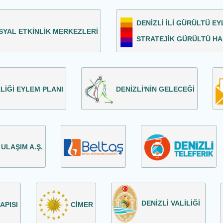
DENİZLİ İLİ GÜRÜLTÜ EY
SYAL ETKİNLİK MERKEZLERİ
STRATEJİK GÜRÜLTÜ HA
KLİĞİ EYLEM PLANI
DENİZLİ'NİN GELECEĞİ
 ULAŞIM A.Ş.
DENİZLİ VALİLİĞİ
APISI
CİMER