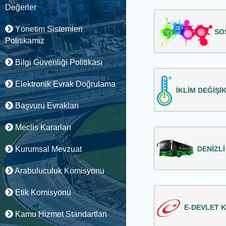
Değerler
Yönetim Sistemleri
SO
Politikamız
Bilgi Güvenliği Politikası
Elektronik Evrak Doğrulama
İKLİM DEĞİŞİ
Başvuru Evrakları
Meclis Kararları
Kurumsal Mevzuat
DENİZLİ
Arabuluculuk Komisyonu
Etik Komisyonu
E-DEVLET K
Kamu Hizmet Standartları