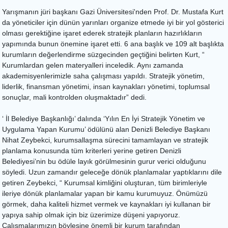
Yarışmanın jüri başkanı Gazi Üniversitesi'nden Prof. Dr. Mustafa Kurt
da yöneticiler için dünün yarınları organize etmede iyi bir yol gösterici
olması gerektiğine işaret ederek stratejik planların hazırlıkların
yapımında bunun önemine işaret etti. 6 ana başlık ve 109 alt başlıkta
kurumların değerlendirme süzgecinden geçtiğini belirten Kurt, “
Kurumlardan gelen materyalleri inceledik. Aynı zamanda
akademisyenlerimizle saha çalışması yapıldı. Stratejik yönetim,
liderlik, finansman yönetimi, insan kaynakları yönetimi, toplumsal
sonuçlar, mali kontrolden oluşmaktadır” dedi.
‘ İl Belediye Başkanlığı’ dalında ‘Yılın En İyi Stratejik Yönetim ve
Uygulama Yapan Kurumu’ ödülünü alan Denizli Belediye Başkanı
Nihat Zeybekci, kurumsallaşma sürecini tamamlayan ve stratejik
planlama konusunda tüm kriterleri yerine getiren Denizli
Belediyesi’nin bu ödüle layık görülmesinin gurur verici olduğunu
söyledi. Uzun zamandır geleceğe dönük planlamalar yaptıklarını dile
getiren Zeybekci, “ Kurumsal kimliğini oluşturan, tüm birimleriyle
ileriye dönük planlamalar yapan bir kamu kurumuyuz. Önümüzü
görmek, daha kaliteli hizmet vermek ve kaynakları iyi kullanan bir
yapıya sahip olmak için biz üzerimize düşeni yapıyoruz.
Çalışmalarımızın böylesine önemli bir kurum tarafından