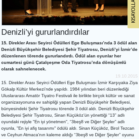
Denizli’yi gururlandırdılar
15. Direkler Arası Seyirci Ödülleri Ege Buluşması’nda 3 ödül alan
Denizli Büyükşehir Belediyesi Şehir Tiyatrosu, Denizli’yi İzmir’de
düzenlenen törende gururlandırdı. Ödül alan oyunlar her
cumartesi günü Çatalçeşme Oda Tiyatrosu’nda dönüşümlü
olarak sahnelenecek.
19.10.2015
15. Direkler Arası Seyirci Ödülleri Ege Buluşması İzmir Karşıyaka Ziya
Gökalp Kültür Merkezi’nde yapıldı. 1984 yılından beri düzenlediği
Uluslararası Amatör Tiyatro Festivali ile birlikte birçok kültür ve sanat
organizasyonuna ev sahipliği yapan Denizli Büyükşehir Belediyesi,
bünyesindeki Şehir Tiyatrosu törende 3 ödül aldı. Denizli Büyükşehir
Belediyesi Şehir Tiyatrosu, Sinan Küçüköz’ün yönettiği “13” adlı
oyundaki rejiyle "En iyi yönetmen", “3beş8 ve Diğer Şeyler” adlı
oyunla, "En iyi afiş tasarımı" ödülü aldı. Sinan Küçüköz, Birol Tezcan
ve Ceyhun Atmaca'nın kaleme aldığı “3beş8 ve Diğer Şeyler” oyunu