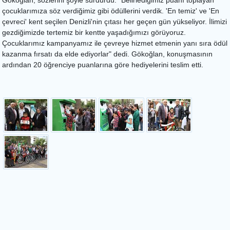
Gökoğlan, sözlerini şöyle sürdürdü: "Belirlediğimiz puanı toplayan
çocuklarımıza söz verdiğimiz gibi ödüllerini verdik. 'En temiz' ve 'En
çevreci' kent seçilen Denizli'nin çıtası her geçen gün yükseliyor. İlimizi
gezdiğimizde tertemiz bir kentte yaşadığımızı görüyoruz.
Çocuklarımız kampanyamız ile çevreye hizmet etmenin yanı sıra ödül
kazanma fırsatı da elde ediyorlar" dedi. Gökoğlan, konuşmasının
ardından 20 öğrenciye puanlarına göre hediyelerini teslim etti.