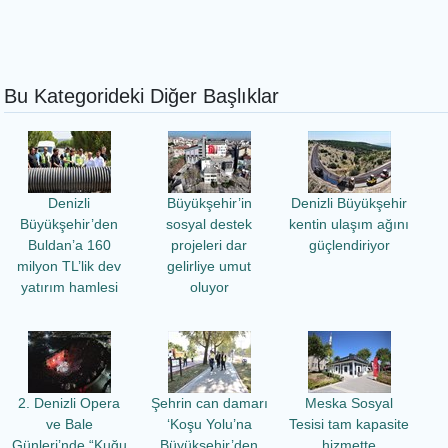
Bu Kategorideki Diğer Başlıklar
Denizli
Büyükşehir’in
Denizli Büyükşehir
Büyükşehir’den
sosyal destek
kentin ulaşım ağını
Buldan’a 160
projeleri dar
güçlendiriyor
milyon TL’lik dev
gelirliye umut
yatırım hamlesi
oluyor
2. Denizli Opera
Şehrin can damarı
Meska Sosyal
ve Bale
‘Koşu Yolu’na
Tesisi tam kapasite
Günleri’nde “Kuğu
Büyükşehir’den
hizmette