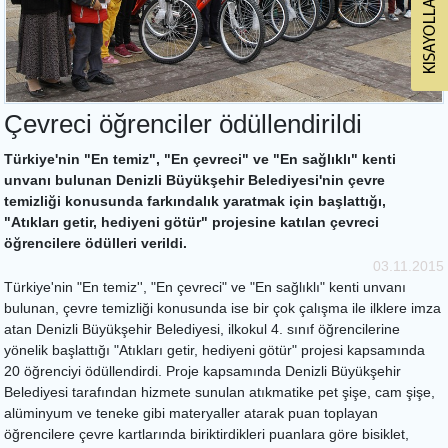
Çevreci öğrenciler ödüllendirildi
Türkiye'nin "En temiz", "En çevreci" ve "En sağlıklı" kenti
unvanı bulunan Denizli Büyükşehir Belediyesi'nin çevre
temizliği konusunda farkındalık yaratmak için başlattığı,
"Atıkları getir, hediyeni götür" projesine katılan çevreci
öğrencilere ödülleri verildi.
03.11.2015
Türkiye'nin "En temiz'', "En çevreci" ve "En sağlıklı" kenti unvanı
bulunan, çevre temizliği konusunda ise bir çok çalışma ile ilklere imza
atan Denizli Büyükşehir Belediyesi, ilkokul 4. sınıf öğrencilerine
yönelik başlattığı "Atıkları getir, hediyeni götür" projesi kapsamında
20 öğrenciyi ödüllendirdi. Proje kapsamında Denizli Büyükşehir
Belediyesi tarafından hizmete sunulan atıkmatike pet şişe, cam şişe,
alüminyum ve teneke gibi materyaller atarak puan toplayan
öğrencilere çevre kartlarında biriktirdikleri puanlara göre bisiklet,