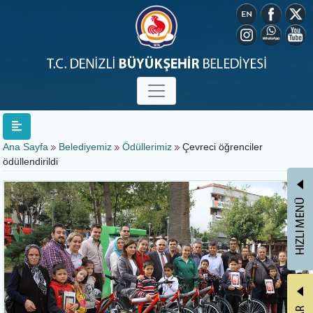
Ana Sayfa
Belediyemiz
Ödüllerimiz
Çevreci öğrenciler
ödüllendirildi