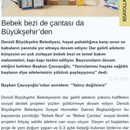
Bebek bezi de çantası da
Büyükşehir’den
Denizli Büyükşehir Belediyesi, hayat pahalılığına karşı anne ve
babaların yanında yer almaya devam ediyor. Dar gelirli ailelerin
bütçesini en çok zorlayan bebek bezi ve temel bakım
malzemeleri, kapı kapı teslim ediliyor. Başvuruların devam
ettiğini belirten Başkan Çavuşoğlu, “Yavrularımız hayata sağlıklı
başlasın diye ailelerimizin yükünü paylaşıyoruz” dedi.
11.06.2026
Başkan Çavuşoğlu’ndan annelere: “Yalnız değilsiniz”
Denizli Büyükşehir Belediyesinin dar gelirli ailelerin yükünü hafifleten
sosyal destek projeleri yüzleri güldürmeye devam ediyor. Denizli
Büyükşehir Belediyesi Sosyal Hizmetler Dairesi Başkanlığının bu
kapsamda yürüttüğü “Bebek Bezi” ve “Bebek Çantası” sosyal destek
projeleri ihtiyaç sahibi ailelere can suyu oluyor. Geçen yıl başlatılan
proje ile yeni doğum yapan ve 0-3 aylık bebeği bulunan binlerce dar