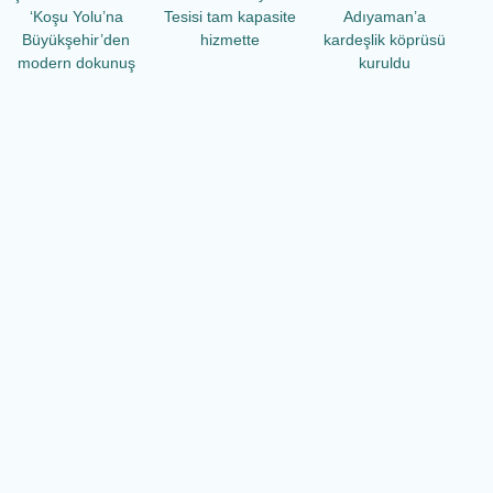
‘Koşu Yolu’na
Tesisi tam kapasite
Adıyaman’a
Büyükşehir’den
hizmette
kardeşlik köprüsü
modern dokunuş
kuruldu