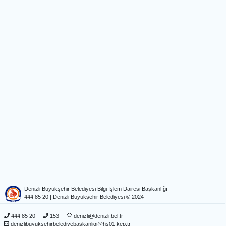
Denizli Büyükşehir Belediyesi Bilgi İşlem Dairesi Başkanlığı
444 85 20
| Denizli Büyükşehir Belediyesi © 2024
444 85 20
153
denizli@denizli.bel.tr
denizlibuyuksehirbelediyebaskanligi@hs01.kep.tr