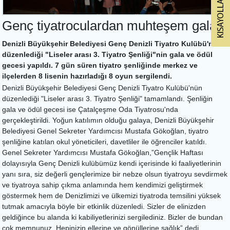
Genç tiyatroculardan muhteşem gala
Denizli Büyükşehir Belediyesi Genç Denizli Tiyatro Kulübü'nün
düzenlediği "Liseler arası 3. Tiyatro Şenliği"nin gala ve ödül
gecesi yapıldı. 7 gün süren tiyatro şenliğinde merkez ve
ilçelerden 8 lisenin hazırladığı 8 oyun sergilendi.
Denizli Büyükşehir Belediyesi Genç Denizli Tiyatro Kulübü'nün
düzenlediği "Liseler arası 3. Tiyatro Şenliği" tamamlandı. Şenliğin
gala ve ödül gecesi ise Çatalçeşme Oda Tiyatrosu'nda
gerçekleştirildi. Yoğun katılımın olduğu galaya, Denizli Büyükşehir
Belediyesi Genel Sekreter Yardımcısı Mustafa Gökoğlan, tiyatro
şenliğine katılan okul yöneticileri, davetliler ile öğrenciler katıldı.
Genel Sekreter Yardımcısı Mustafa Gökoğlan,”Gençlik Haftası
dolayısıyla Genç Denizli kulübümüz kendi içerisinde ki faaliyetlerinin
yanı sıra, siz değerli gençlerimize bir nebze olsun tiyatroyu sevdirmek
ve tiyatroya sahip çıkma anlamında hem kendimizi geliştirmek
göstermek hem de Denizlimizi ve ülkemizi tiyatroda temsilini yüksek
tutmak amacıyla böyle bir etkinlik düzenledi. Sizler de elinizden
geldiğince bu alanda ki kabiliyetlerinizi sergilediniz. Bizler de bundan
çok memnunuz. Hepinizin ellerine ve gönüllerine sağlık” dedi.