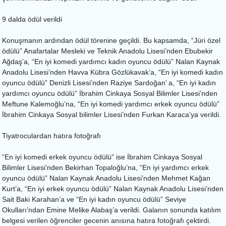
9 dalda ödül verildi
Konuşmanın ardından ödül törenine geçildi. Bu kapsamda, “Jüri özel
ödülü” Anafartalar Mesleki ve Teknik Anadolu Lisesi’nden Ebubekir
Ağdaş’a, “En iyi komedi yardımcı kadın oyuncu ödülü” Nalan Kaynak
Anadolu Lisesi’nden Havva Kübra Gözlükavak’a, “En iyi komedi kadın
oyuncu ödülü” Denizli Lisesi’nden Raziye Sardoğan’ a, “En iyi kadın
yardımcı oyuncu ödülü” İbrahim Cinkaya Sosyal Bilimler Lisesi’nden
Meftune Kalemoğlu’na, “En iyi komedi yardımcı erkek oyuncu ödülü”
İbrahim Cinkaya Sosyal bilimler Lisesi’nden Furkan Karaca’ya verildi.
Tiyatroculardan hatıra fotoğrafı
“En iyi komedi erkek oyuncu ödülü” ise İbrahim Cinkaya Sosyal
Bilimler Lisesi’nden Bekirhan Topaloğlu’na, “En iyi yardımcı erkek
oyuncu ödülü” Nalan Kaynak Anadolu Lisesi’nden Mehmet Kağan
Kurt’a, “En iyi erkek oyuncu ödülü” Nalan Kaynak Anadolu Lisesi’nden
Sait Baki Karahan’a ve “En iyi kadın oyuncu ödülü” Seviye
Okulları’ndan Emine Melike Alabaş’a verildi. Galanın sonunda katılım
belgesi verilen öğrenciler gecenin anısına hatıra fotoğrafı çektirdi.