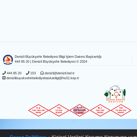
Denizli Büyükşehir Belediyesi Bilgi İşlem Dairesi Başkanlığı
444 85 20
| Denizli Büyükşehir Belediyesi © 2024
444 85 20
153
denizli@denizli.bel.tr
denizlibuyuksehirbelediyebaskanligi@hs01.kep.tr