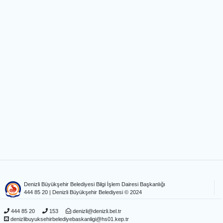
Denizli Büyükşehir Belediyesi Bilgi İşlem Dairesi Başkanlığı
444 85 20
| Denizli Büyükşehir Belediyesi © 2024
444 85 20
153
denizli@denizli.bel.tr
denizlibuyuksehirbelediyebaskanligi@hs01.kep.tr