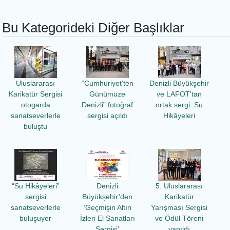
Bu Kategorideki Diğer Başlıklar
Uluslararası
“Cumhuriyet’ten
Denizli Büyükşehir
Karikatür Sergisi
Günümüze
ve LAFOT'tan
otogarda
Denizli” fotoğraf
ortak sergi: Su
sanatseverlerle
sergisi açıldı
Hikâyeleri
buluştu
“Su Hikâyeleri”
Denizli
5. Uluslararası
sergisi
Büyükşehir’den
Karikatür
sanatseverlerle
‘Geçmişin Altın
Yarışması Sergisi
buluşuyor
İzleri El Sanatları
ve Ödül Töreni
Sergisi’
yapıldı