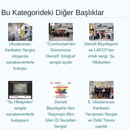
Bu Kategorideki Diğer Başlıklar
Uluslararası
“Cumhuriyet’ten
Denizli Büyükşehir
Karikatür Sergisi
Günümüze
ve LAFOT'tan
otogarda
Denizli” fotoğraf
ortak sergi: Su
sanatseverlerle
sergisi açıldı
Hikâyeleri
buluştu
“Su Hikâyeleri”
Denizli
5. Uluslararası
sergisi
Büyükşehir’den
Karikatür
sanatseverlerle
‘Geçmişin Altın
Yarışması Sergisi
buluşuyor
İzleri El Sanatları
ve Ödül Töreni
Sergisi’
yapıldı