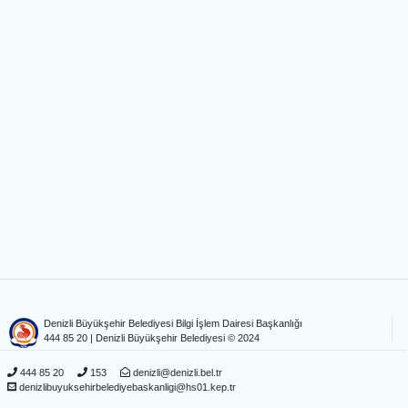
Denizli Büyükşehir Belediyesi Bilgi İşlem Dairesi Başkanlığı
444 85 20
| Denizli Büyükşehir Belediyesi © 2024
444 85 20
153
denizli@denizli.bel.tr
denizlibuyuksehirbelediyebaskanligi@hs01.kep.tr