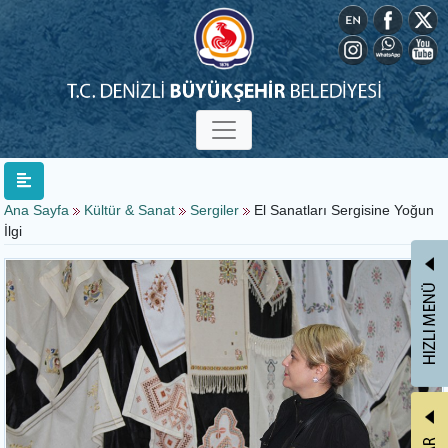
Ana Sayfa
Kültür & Sanat
Sergiler
El Sanatları Sergisine Yoğun
İlgi