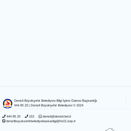
Denizli Büyükşehir Belediyesi Bilgi İşlem Dairesi Başkanlığı
444 85 20
| Denizli Büyükşehir Belediyesi © 2024
444 85 20
153
denizli@denizli.bel.tr
denizlibuyuksehirbelediyebaskanligi@hs01.kep.tr