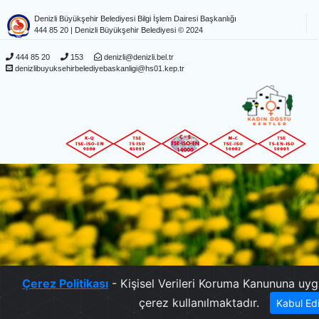
Denizli Büyükşehir Belediyesi Bilgi İşlem Dairesi Başkanlığı
444 85 20
| Denizli Büyükşehir Belediyesi © 2024
444 85 20
153
denizli@denizli.bel.tr
denizlibuyuksehirbelediyebaskanligi@hs01.kep.tr
Çerez Politikası
- Kişisel Verileri Koruma Kanununa uyg
çerez kullanılmaktadır.
Kabul Ed