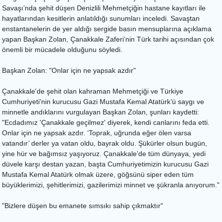
Savaşı’nda şehit düşen Denizlili Mehmetçiğin hastane kayıtları ile
hayatlarından kesitlerin anlatıldığı sunumları inceledi. Savaştan
enstantanelerin de yer aldığı sergide basın mensuplarına açıklama
yapan Başkan Zolan, Çanakkale Zaferi’nin Türk tarihi açısından çok
önemli bir mücadele olduğunu söyledi.
Başkan Zolan: "Onlar için ne yapsak azdır"
Çanakkale'de şehit olan kahraman Mehmetçiği ve Türkiye
Cumhuriyeti'nin kurucusu Gazi Mustafa Kemal Atatürk’ü saygı ve
minnetle andıklarını vurgulayan Başkan Zolan, şunları kaydetti:
"Ecdadımız 'Çanakkale geçilmez' diyerek, kendi canlarını feda etti.
Onlar için ne yapsak azdır. ‘Toprak, uğrunda eğer ölen varsa
vatandır’ derler ya vatan oldu, bayrak oldu. Şükürler olsun bugün,
yine hür ve bağımsız yaşıyoruz. Çanakkale’de tüm dünyaya, yedi
düvele karşı destan yazan, başta Cumhuriyetimizin kurucusu Gazi
Mustafa Kemal Atatürk olmak üzere, göğsünü siper eden tüm
büyüklerimizi, şehitlerimizi, gazilerimizi minnet ve şükranla anıyorum."
"Bizlere düşen bu emanete sımsıkı sahip çıkmaktır"