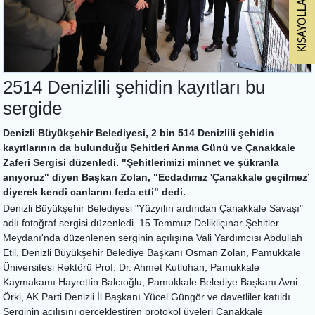
2514 Denizlili şehidin kayıtları bu
sergide
Denizli Büyükşehir Belediyesi, 2 bin 514 Denizlili şehidin
kayıtlarının da bulunduğu Şehitleri Anma Günü ve Çanakkale
Zaferi Sergisi düzenledi. "Şehitlerimizi minnet ve şükranla
anıyoruz" diyen Başkan Zolan, "Ecdadımız 'Çanakkale geçilmez’
diyerek kendi canlarını feda etti" dedi.
Denizli Büyükşehir Belediyesi "Yüzyılın ardından Çanakkale Savaşı"
adlı fotoğraf sergisi düzenledi. 15 Temmuz Delikliçınar Şehitler
Meydanı'nda düzenlenen serginin açılışına Vali Yardımcısı Abdullah
Etil, Denizli Büyükşehir Belediye Başkanı Osman Zolan, Pamukkale
Üniversitesi Rektörü Prof. Dr. Ahmet Kutluhan, Pamukkale
Kaymakamı Hayrettin Balcıoğlu, Pamukkale Belediye Başkanı Avni
Örki, AK Parti Denizli İl Başkanı Yücel Güngör ve davetliler katıldı.
Serginin açılışını gerçekleştiren protokol üyeleri Çanakkale