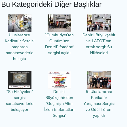
Bu Kategorideki Diğer Başlıklar
Uluslararası
“Cumhuriyet’ten
Denizli Büyükşehir
Karikatür Sergisi
Günümüze
ve LAFOT'tan
otogarda
Denizli” fotoğraf
ortak sergi: Su
sanatseverlerle
sergisi açıldı
Hikâyeleri
buluştu
“Su Hikâyeleri”
Denizli
5. Uluslararası
sergisi
Büyükşehir’den
Karikatür
sanatseverlerle
‘Geçmişin Altın
Yarışması Sergisi
buluşuyor
İzleri El Sanatları
ve Ödül Töreni
Sergisi’
yapıldı