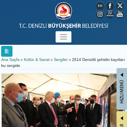
Ana Sayfa
Kültür & Sanat
Sergiler
2514 Denizlili şehidin kayıtları
bu sergide