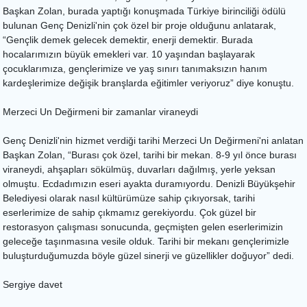
Başkan Zolan, burada yaptığı konuşmada Türkiye birinciliği ödülü
bulunan Genç Denizli'nin çok özel bir proje olduğunu anlatarak,
“Gençlik demek gelecek demektir, enerji demektir. Burada
hocalarımızın büyük emekleri var. 10 yaşından başlayarak
çocuklarımıza, gençlerimize ve yaş sınırı tanımaksızın hanım
kardeşlerimize değişik branşlarda eğitimler veriyoruz” diye konuştu.
Merzeci Un Değirmeni bir zamanlar viraneydi
Genç Denizli'nin hizmet verdiği tarihi Merzeci Un Değirmeni'ni anlatan
Başkan Zolan, “Burası çok özel, tarihi bir mekan. 8-9 yıl önce burası
viraneydi, ahşapları sökülmüş, duvarları dağılmış, yerle yeksan
olmuştu. Ecdadımızın eseri ayakta duramıyordu. Denizli Büyükşehir
Belediyesi olarak nasıl kültürümüze sahip çıkıyorsak, tarihi
eserlerimize de sahip çıkmamız gerekiyordu. Çok güzel bir
restorasyon çalışması sonucunda, geçmişten gelen eserlerimizin
geleceğe taşınmasına vesile olduk. Tarihi bir mekanı gençlerimizle
buluşturduğumuzda böyle güzel sinerji ve güzellikler doğuyor” dedi.
Sergiye davet