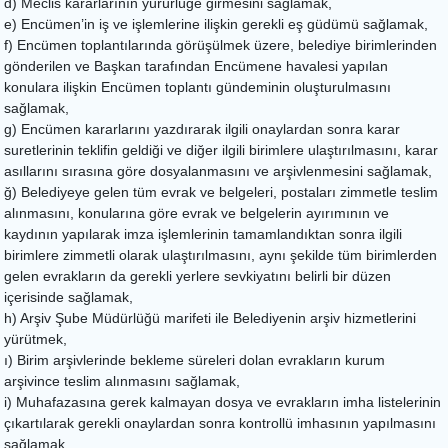
d) Meclis kararlarının yürürlüğe girmesini sağlamak,
e) Encümen’in iş ve işlemlerine ilişkin gerekli eş güdümü sağlamak,
f) Encümen toplantılarında görüşülmek üzere, belediye birimlerinden
gönderilen ve Başkan tarafından Encümene havalesi yapılan
konulara ilişkin Encümen toplantı gündeminin oluşturulmasını
sağlamak,
g) Encümen kararlarını yazdırarak ilgili onaylardan sonra karar
suretlerinin teklifin geldiği ve diğer ilgili birimlere ulaştırılmasını, karar
asıllarını sırasına göre dosyalanmasını ve arşivlenmesini sağlamak,
ğ) Belediyeye gelen tüm evrak ve belgeleri, postaları zimmetle teslim
alınmasını, konularına göre evrak ve belgelerin ayırımının ve
kaydının yapılarak imza işlemlerinin tamamlandıktan sonra ilgili
birimlere zimmetli olarak ulaştırılmasını, aynı şekilde tüm birimlerden
gelen evrakların da gerekli yerlere sevkiyatını belirli bir düzen
içerisinde sağlamak,
h) Arşiv Şube Müdürlüğü marifeti ile Belediyenin arşiv hizmetlerini
yürütmek,
ı) Birim arşivlerinde bekleme süreleri dolan evrakların kurum
arşivince teslim alınmasını sağlamak,
i) Muhafazasına gerek kalmayan dosya ve evrakların imha listelerinin
çıkartılarak gerekli onaylardan sonra kontrollü imhasının yapılmasını
sağlamak,